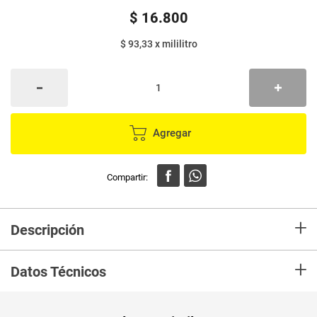
$
16
.
800
$ 93,33
x
mililitro
Agregar
+
Descripción
En Mercaldas compra Shampo Head&Souders Protreccion Caida 180Ml Fr
+
Marca H&S y recibelo en tu casa en minutos.
Datos Técnicos
Unidad de
un