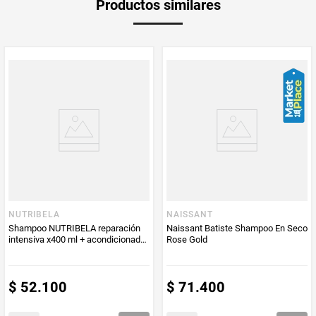
Productos similares
medida
Multiplicador
1
PUM - Medida
180
Peso Neto
180
Producto (kg)
PUM - Unidad
Mililitro
de Medida
NUTRIBELA
NAISSANT
Shampoo NUTRIBELA reparación
Naissant Batiste Shampoo En Seco
intensiva x400 ml + acondicionador
Rose Gold
x370 ml + tratamiento x300 ml
$
52
.
100
$
71
.
400