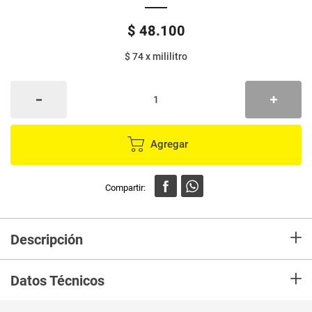
$
48
.
100
$ 74
x
mililitro
Agregar
+
Descripción
Shampoo HEAD & SHOULDES purificación capilar carbón activado x650
+
ml
Datos Técnicos