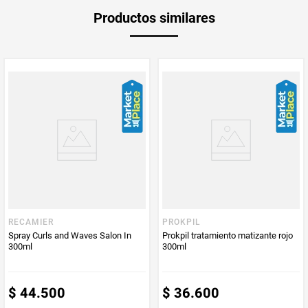
Peso Neto
650
Productos similares
Producto (kg)
PUM - Unidad
Mililitro
de Medida
RECAMIER
PROKPIL
Spray Curls and Waves Salon In
Prokpil tratamiento matizante rojo
300ml
300ml
$
44
.
500
$
36
.
600