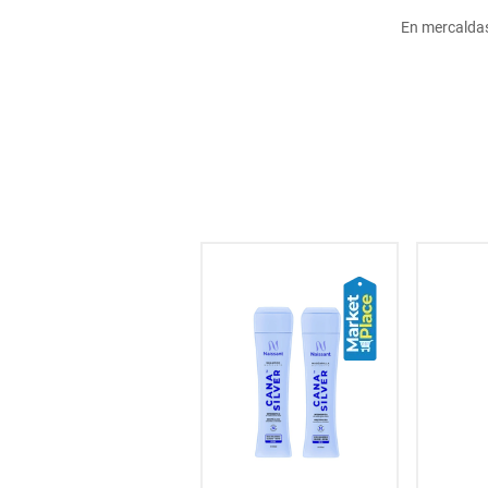
hogar
En mercalda
tecnología
moda
deportes
juguetería