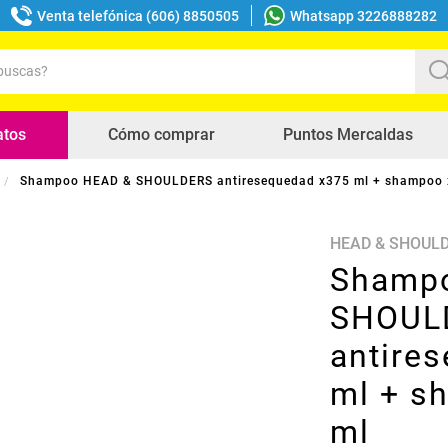
Venta telefónica (606) 8850505
Whatsapp 3226888282
uscas?
s buscados
atos
Cómo comprar
Puntos Mercaldas
Shampoo HEAD & SHOULDERS antiresequedad x375 ml + shampoo 
HEAD & SHOUL
Shamp
SHOUL
antire
ml + s
ml