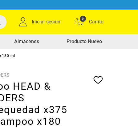
0
Iniciar sesión
Almacenes
Producto Nuevo
x180 ml
DERS
oo HEAD &
DERS
sequedad x375
hampoo x180