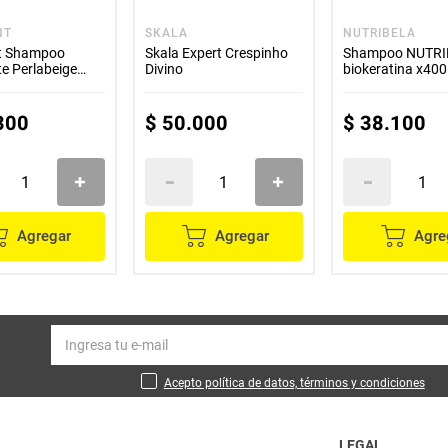
NT
SKALA
NUTRIBELA
t Shampoo
Skala Expert Crespinho
Shampoo NUTRI
e Perlabeige
Divino
biokeratina x400
acondicionador 
+ tratamiento x3
300
$
50
.
000
$
38
.
100
Agregar
Agregar
Agre
Acepto política de datos, términos y condiciones
LEGAL