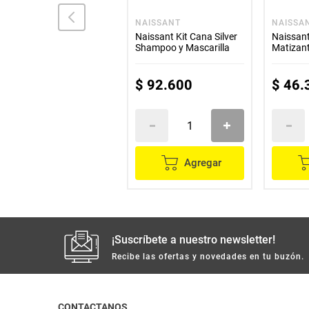
MUSS
NAISSANT
NAISSA
Shampoo MUSS secos
Naissant Kit Cana Silver
Naissan
hidratación x400 ml
Shampoo y Mascarilla
Matizant
300ml
$
26
.
300
$
92
.
600
$
46
.
Agregar
Agregar
¡Suscríbete a nuestro newsletter!
Recibe las ofertas y novedades en tu buzón.
CONTACTANOS