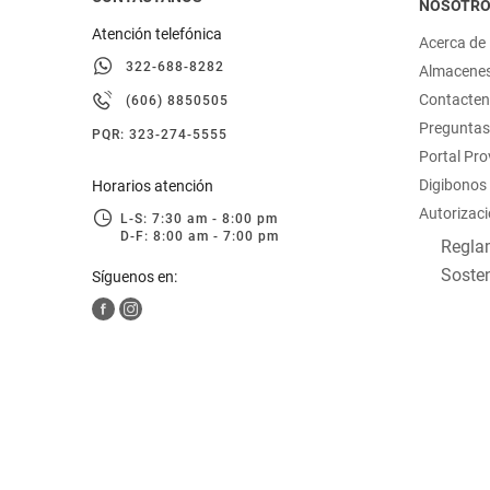
NOSOTR
Atención telefónica
Acerca de
322-688-8282
Almacene
Contacte
(606) 8850505
Preguntas
PQR: 323-274-5555
Portal Pr
Digibonos
Horarios atención
Autorizaci
L-S: 7:30 am - 8:00 pm
D-F: 8:00 am - 7:00 pm
Reglam
Sosten
Síguenos en: