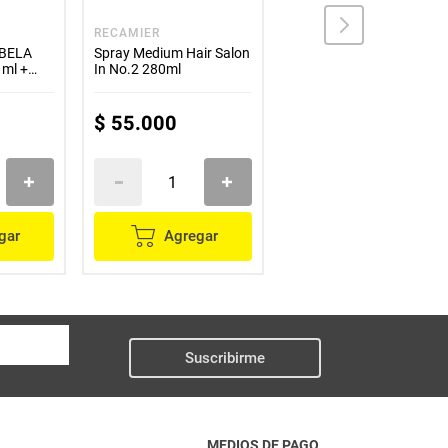
RECAMIER
LOREAL
BELA
Spray Medium Hair Salon
Loreal Absolut Repair
 ml +
In No.2 280ml
Lipidium Mascarilla
x370 ml
500ml
00 ml
$
55
.
000
$
250
.
000
gar
Agregar
Agregar
Suscribirme
MEDIOS DE PAGO