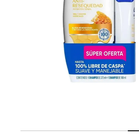
despensa
Arroz
Mantequilla
lácteos y refrigerados
vinos y licores
cuidado del bebé
mascotas
limpieza
cuidado personal
otros