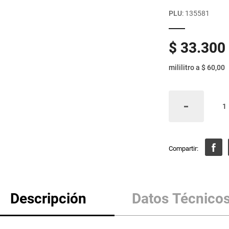
PLU
:
135581
$
33
.
300
mililitro
a
$ 60,00
Descripción
Datos Técnico