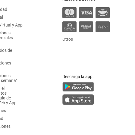
idad
al
irtual y App
ciones
rciales
Otros
ios de
ciones
ciones
Descarga la app:
a semana"
 el
atos
ula de
Web y App
ones
ad
ciones