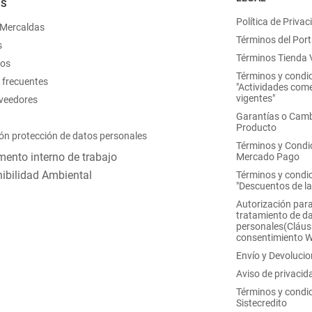
OS
Política de Privac
 Mercaldas
Términos del Port
s
Términos Tienda V
nos
Términos y condi
 frecuentes
"Actividades come
vigentes"
oveedores
Garantías o Camb
Producto
ón protección de datos personales
Términos y Condi
ento interno de trabajo
Mercado Pago
ibilidad Ambiental
Términos y condi
"Descuentos de l
Autorización para
tratamiento de d
personales(Cláus
consentimiento 
Envío y Devoluci
Aviso de privacid
Términos y condi
Sistecredito