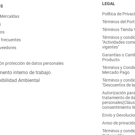
LEGAL
OS
Política de Privac
 Mercaldas
Términos del Port
s
Términos Tienda V
nos
Términos y condi
 frecuentes
"Actividades come
vigentes"
oveedores
Garantías o Camb
Producto
ón protección de datos personales
Términos y Condi
ento interno de trabajo
Mercado Pago
ibilidad Ambiental
Términos y condi
"Descuentos de l
Autorización para
tratamiento de d
personales(Cláus
consentimiento 
Envío y Devoluci
Aviso de privacid
Términos y condi