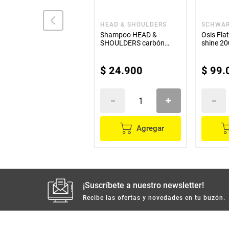
MUSS
HEAD & SHOULDERS
SCHWA
Shampoo MUSS alta
Shampoo HEAD &
Osis Flatliner smooth and
nutrición x400 ml
SHOULDERS carbón
shin
activado x375 ml
$
26
.
300
$
24
.
900
$
99
.
Agregar
Agregar
¡Suscríbete a nuestro newsletter!
Recibe las ofertas y novedades en tu buzón.