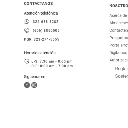
CONTACTANOS
NOSOTR
Atención telefónica
Acerca de
322-688-8282
Almacene
Contacte
(606) 8850505
Preguntas
PQR: 323-274-5555
Portal Pr
Digibonos
Horarios atención
Autorizaci
L-S: 7:30 am - 8:00 pm
D-F: 8:00 am - 7:00 pm
Reglam
Sosten
Síguenos en: