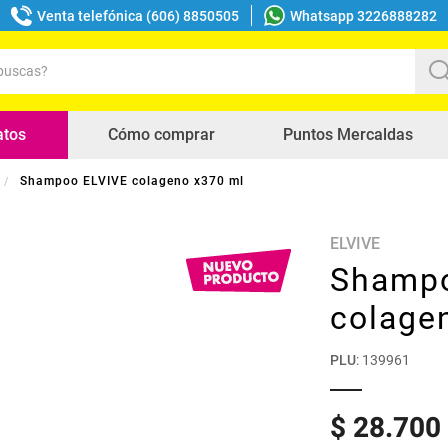
Venta telefónica (606) 8850505
Whatsapp 3226888282
uscas?
s buscados
atos
Cómo comprar
Puntos Mercaldas
Shampoo ELVIVE colageno x370 ml
ELVIVE
Shampo
colage
PLU
:
139961
$
28
.
700