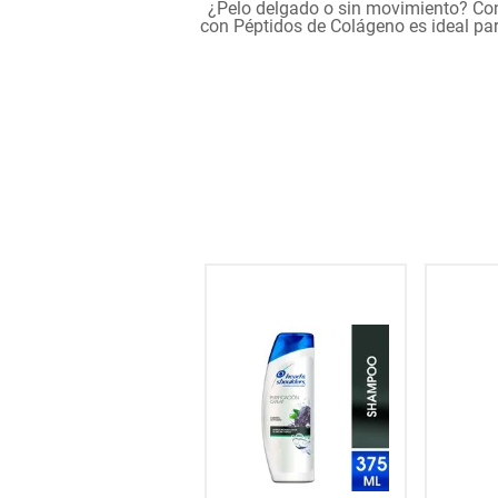
¿Pelo delgado o sin movimiento? Con
hogar
con Péptidos de Colágeno es ideal pa
tecnología
moda
deportes
juguetería