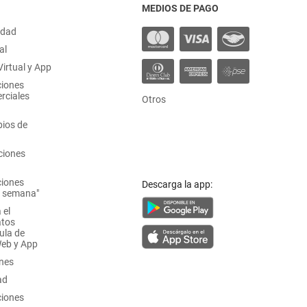
MEDIOS DE PAGO
idad
al
irtual y App
ciones
rciales
Otros
ios de
ciones
ciones
Descarga la app:
a semana"
 el
atos
ula de
Web y App
ones
ad
ciones