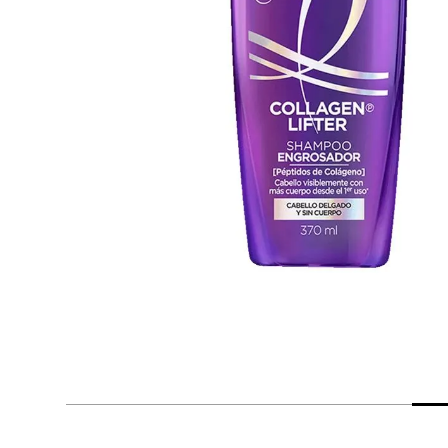
despensa
Arroz
Mantequilla
lácteos y refrigerados
vinos y licores
cuidado del bebé
mascotas
limpieza
cuidado personal
otros