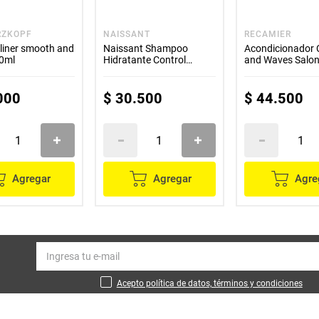
RZKOPF
NAISSANT
RECAMIER
Naissant Shampoo
Acondicionador 
e 200ml
Hidratante Control
and Waves Salon
Caspa 300ml
300ml
000
$
30
.
500
$
44
.
500
Agregar
Agregar
Agre
Acepto política de datos, términos y condiciones