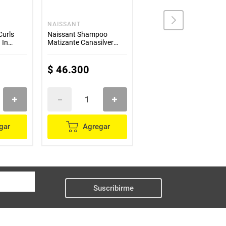
NAISSANT
NAISSANT
Curls
Naissant Shampoo
Naissant Shampoo
 In
Matizante Canasilver
Matizante Chocolate
300mL
300ml
$
46
.
300
$
46
.
300
gar
Agregar
Agregar
Suscribirme