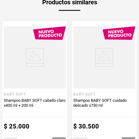
Productos similares
medida
PUM - Medida
750
Peso Neto
750
Producto (kg)
PUM - Unidad
Mililitro
de Medida
BABY SOFT
BABY SOFT
Shampoo BABY SOFT cabello claro
Shampoo BABY SOFT cuidado
x400 ml + 200 ml
delicado x750 ml
$
25
.
000
$
30
.
500