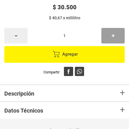
$
30
.
500
$ 40,67
x
mililitro
Agregar
+
Descripción
En mercaldas compra Shampoo BABY SOFT cuidado nutritivo x750 ml
+
Datos Técnicos
Unidad de
ml