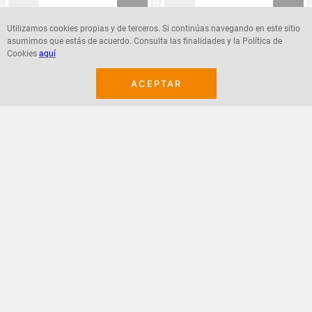
Utilizamos cookies propias y de terceros. Si continúas navegando en este sitio
asumimos que estás de acuerdo. Consulta las finalidades y la Política de
Agregar
Agregar
Cookies
aquí
ACEPTAR
¡Suscribete a nuestro newsletter!
Recibe las ofertas y novedades en tu buzón.
Acepto política de datos, términos y condiciones
Suscribirme