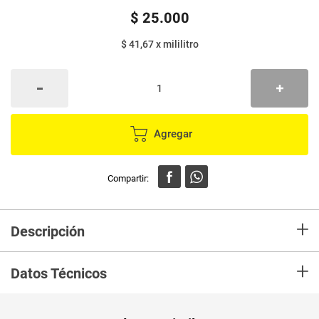
$
25
.
000
$ 41,67
x
mililitro
Agregar
+
Descripción
En mercaldas compra Shampoo BABY SOFT cuidado nutritivo x400 ml +
+
200 ml
Datos Técnicos
Unidad de
ml