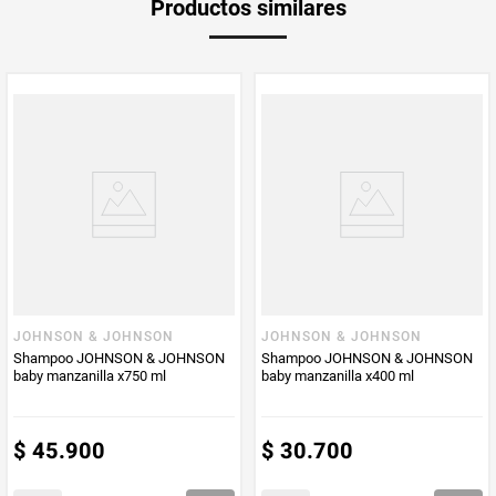
Productos similares
medida
PUM - Medida
600
Peso Neto
600
Producto (kg)
PUM - Unidad
Mililitro
de Medida
JOHNSON & JOHNSON
JOHNSON & JOHNSON
Shampoo JOHNSON & JOHNSON
Shampoo JOHNSON & JOHNSON
baby manzanilla x750 ml
baby manzanilla x400 ml
$
45
.
900
$
30
.
700