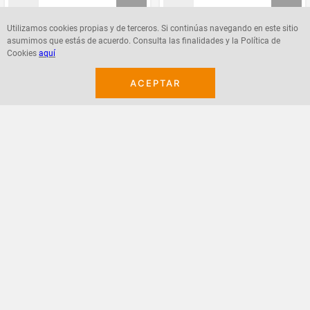
Utilizamos cookies propias y de terceros. Si continúas navegando en este sitio
asumimos que estás de acuerdo. Consulta las finalidades y la Política de
Agregar
Agregar
Cookies
aquí
ACEPTAR
¡Suscribete a nuestro newsletter!
Recibe las ofertas y novedades en tu buzón.
Acepto política de datos, términos y condiciones
Suscribirme