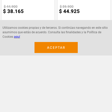
$
44
.
900
$
59
.
900
$
38
.
165
$
44
.
925
Utilizamos cookies propias y de terceros. Si continúas navegando en este sitio
asumimos que estás de acuerdo. Consulta las finalidades y la Política de
Cookies
aquí
Agregar
Agregar
ACEPTAR
¡Suscribete a nuestro newsletter!
Recibe las ofertas y novedades en tu buzón.
Acepto política de datos, términos y condiciones