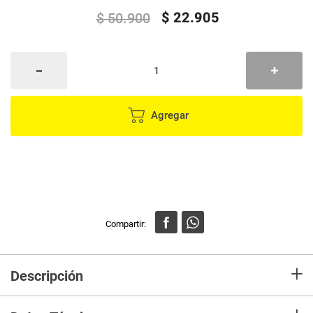
$
22
.
905
$
50
.
900
Agregar
+
Descripción
Set X3 paquetes de protectores para toma corriente Dreambaby,
diseñados para ayudar a prevenir accidentes eléctricos ocasionados por