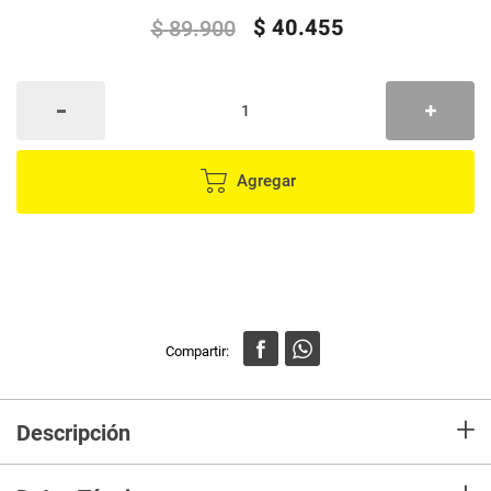
$
40
.
455
$
89
.
900
Agregar
+
Descripción
Set X3 cortauñas premium Dreambaby con lupa incorporada, diseñados
especialmente para brindar mayor seguridad y precisión al momento de