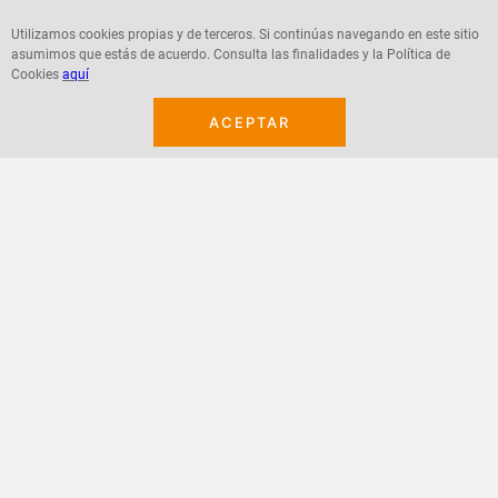
$
299
.
900
$
223
.
800
Utilizamos cookies propias y de terceros. Si continúas navegando en este sitio
$
164
.
945
$
111
.
900
asumimos que estás de acuerdo. Consulta las finalidades y la Política de
Cookies
aquí
ACEPTAR
Agregar
Agregar
¡Suscribete a nuestro newsletter!
Recibe las ofertas y novedades en tu buzón.
Acepto política de datos, términos y condiciones