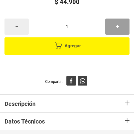
$
44
.
900
Agregar
+
Descripción
Set vajilla CORONA promo aniversario
+
Datos Técnicos