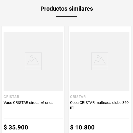
Peso Neto
1
Productos similares
Producto (kg)
PUM - Unidad
Unidad
de Medida
Vendido por
Mercaldas
CRISTAR
CRISTAR
Vaso CRISTAR circus x6 unds
Copa CRISTAR malteada clube 360
ml
$
35
.
900
$
10
.
800