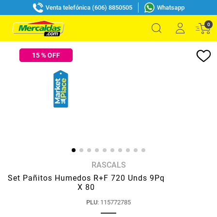
Venta telefónica (606) 8850505
Whatsapp
0
15
% OFF
RASCALS
Set Pañitos Humedos R+F 720 Unds 9Pq
X 80
PLU
:
115772785