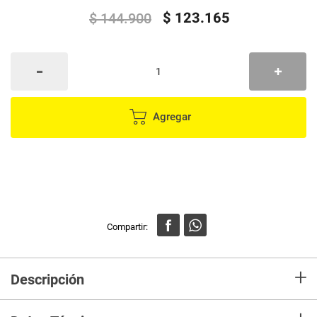
$
123
.
165
$
144
.
900
Agregar
+
Descripción
Gruesas + fuertes pero súper suaves con la piel del bebé, nuestras
toallitas húmedas para piel sensible están certificadas