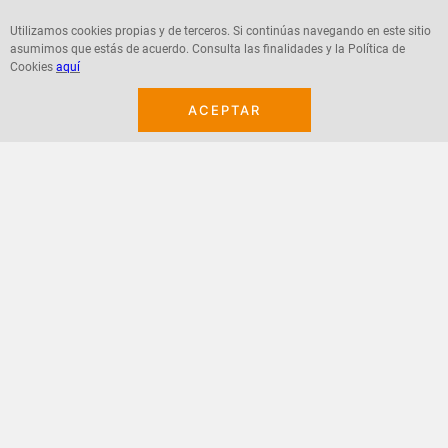
costo asequible, desempeño excepcional y
$
12
.
400
$
12
.
600
ultra suave para la piel. Después de probar
Utilizamos cookies propias y de terceros. Si continúas navegando en este sitio
cientos de diseños, llegamos a lo que
asumimos que estás de acuerdo. Consulta las finalidades y la Política de
creemos que es el mejor pañal del mundo.
Cookies
aquí
Hacemos pañales hechos para aguantar el
movimiento, que no tienen sustancias
ACEPTAR
nocivas, que son deliciosamente suaves,
se ajustan a la perfección y no cuestan un
Agregar
Agregar
ojo de la cara. ¡Porque no sabemos
ustedes, chicos, pero la vida es lo
suficientemente complicada para tener que
lidiar con la popó por todas partes también!
Material
Papel
¡Suscribete a nuestro newsletter!
Recibe las ofertas y novedades en tu buzón.
Acepto política de datos, términos y condiciones
Suscribirme