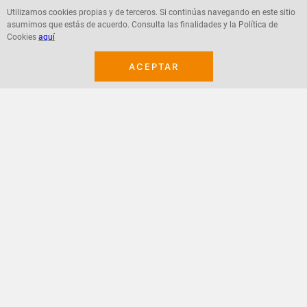
Utilizamos cookies propias y de terceros. Si continúas navegando en este sitio
asumimos que estás de acuerdo. Consulta las finalidades y la Política de
Agregar
Agregar
Cookies
aquí
ACEPTAR
¡Suscribete a nuestro newsletter!
Recibe las ofertas y novedades en tu buzón.
Acepto política de datos, términos y condiciones
Suscribirme
+
CONTACTANOS