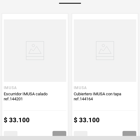
freezer, además del lavavajillas. ¡Esto garantiza toda la practicidad
que necesita en su día a día!
IMUSA
IMUSA
Escurridor IMUSA calado
Cubiertero IMUSA con tapa
ref.144201
ref.144164
$
33
.
100
$
33
.
100