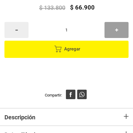
$
66
.
900
$
133
.
800
Agregar
+
Descripción
Transforma tu experiencia culinaria con nuestro exclusivo set de cuchillos