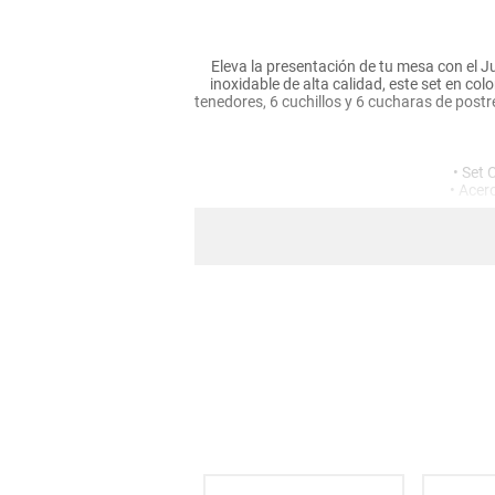
hogar
Eleva la presentación de tu mesa con el J
tecnología
inoxidable de alta calidad, este set en col
tenedores, 6 cuchillos y 6 cucharas de postr
moda
• Set 
• Acero
deportes
juguetería
• Config