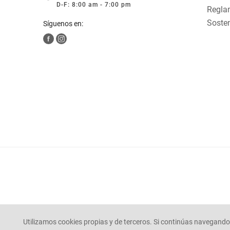
D-F: 8:00 am - 7:00 pm
Reglam
Sosten
Síguenos en:
Utilizamos cookies propias y de terceros. Si continúas navegando 
© Mercaldas 2025. todos los derechos reservados.