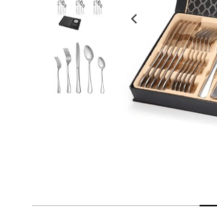
despensa
Arroz
Mantequilla
lácteos y refrigerados
vinos y licores
cuidado del bebé
mascotas
limpieza
cuidado personal
otros