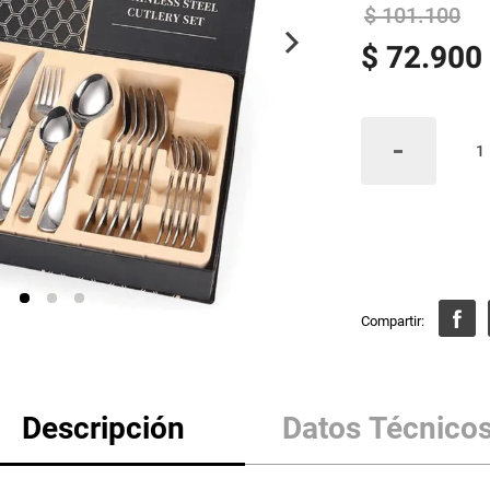
$
101
.
100
$
72
.
900
Descripción
Datos Técnico