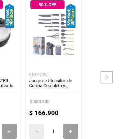
50
% OFF
50
% OFF
UNIMARC
UNIMARC
STER
Juego de Utensilios de
Molde Facil Uso Para
ateado
Cocina Completo y
Hamburguesas
Duradero
$
333
.
800
$
87
.
800
$
166
.
900
$
43
.
900