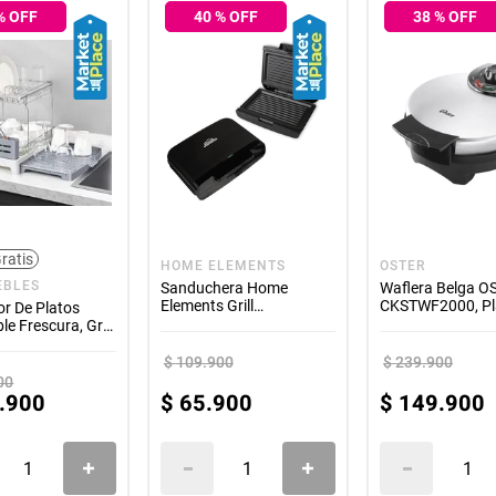
% OFF
40
% OFF
38
% OFF
ratis
HOME ELEMENTS
OSTER
EBLES
Sanduchera Home
Waflera Belga O
Elements Grill
CKSTWF2000, Pl
or De Platos
299901027 Negro
le Frescura, Gris
, en acero
le
$
109
.
900
$
239
.
900
00
.
900
$
65
.
900
$
149
.
900