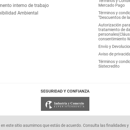
Términos y Condi
ento interno de trabajo
Mercado Pago
ibilidad Ambiental
Términos y condi
"Descuentos de l
Autorización para
tratamiento de d
personales(Cláus
consentimiento 
Envío y Devoluci
Aviso de privacid
Términos y condi
Sistecredito
SEGURIDAD Y CONFIANZA
en este sitio asumimos que estás de acuerdo. Consulta las finalidades y 