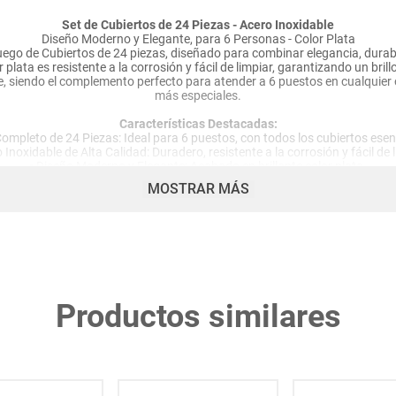
Set de Cubiertos de 24 Piezas - Acero Inoxidable
Diseño Moderno y Elegante, para 6 Personas - Color Plata
uego de Cubiertos de 24 piezas, diseñado para combinar elegancia, durab
or plata es resistente a la corrosión y fácil de limpiar, garantizando un bri
e, siendo el complemento perfecto para atender a 6 puestos en cualquier 
más especiales.
Características Destacadas:
Completo de 24 Piezas: Ideal para 6 puestos, con todos los cubiertos esen
 Inoxidable de Alta Calidad: Duradero, resistente a la corrosión y fácil de 
• Diseño Moderno y Elegante: Acabado en brillante color plata.
• Versátil para Cualquier Ocasión: Uso diario o eventos especiales.
MOSTRAR MÁS
Características Técnicas Destacadas:
• Cantidad de Piezas: 24 unidades
• Material: Acero Inoxidable
• Color: Plata
uración del Set: 6 de cada tipo (cuchara sopera, tenedor, cuchillo, cuchara
Productos similares