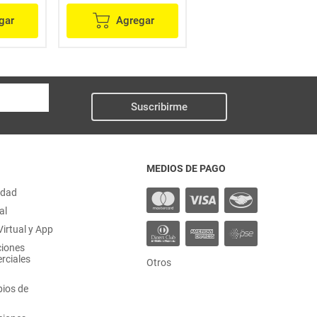
gar
Agregar
Agregar
Suscribirme
MEDIOS DE PAGO
idad
al
irtual y App
ciones
rciales
Otros
ios de