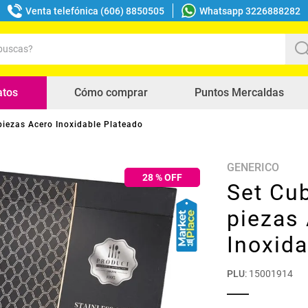
Venta telefónica (606) 8850505
Whatsapp 3226888282
uscas?
s buscados
atos
Cómo comprar
Puntos Mercaldas
piezas Acero Inoxidable Plateado
GENERICO
28
% OFF
Set Cub
piezas
Inoxida
PLU
:
15001914