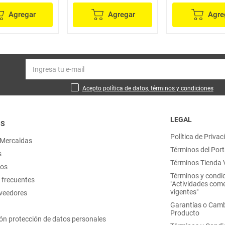
Agregar
Agregar
Agre
Acepto política de datos, términos y condiciones
LEGAL
OS
Política de Privac
 Mercaldas
Términos del Port
s
Términos Tienda V
nos
Términos y condi
 frecuentes
"Actividades come
vigentes"
oveedores
Garantías o Camb
Producto
ón protección de datos personales