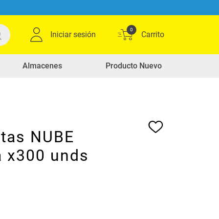
0
Iniciar sesión
Almacenes
Producto Nuevo
letas NUBE
a x300 unds