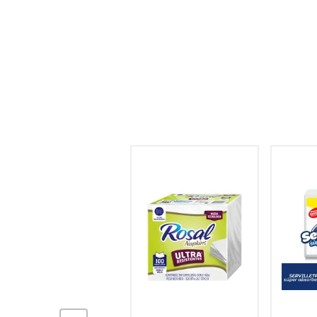
hogar
tecnología
moda
deportes
juguetería