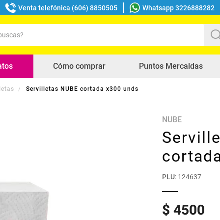
Venta telefónica (606) 8850505
Whatsapp 3226888282
uscas?
s buscados
atos
Cómo comprar
Puntos Mercaldas
letas
Servilletas NUBE cortada x300 unds
NUBE
Servil
cortad
PLU
:
124637
$
4500