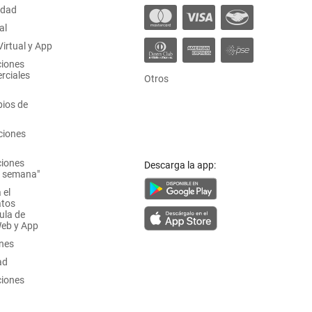
idad
al
irtual y App
ciones
rciales
Otros
ios de
ciones
ciones
Descarga la app:
a semana"
 el
atos
ula de
Web y App
ones
ad
ciones