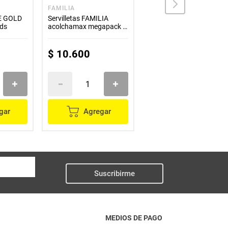
FAMILIA
FAMILIA
VE GOLD
Servilletas FAMILIA
Servilletas FAMILIA
nds
acolchamax megapack 3
mediana acolchamax
paquete x100 unds c/u
x100 unds
$
10
.
600
$
4200
gar
Agregar
Agregar
Suscribirme
MEDIOS DE PAGO