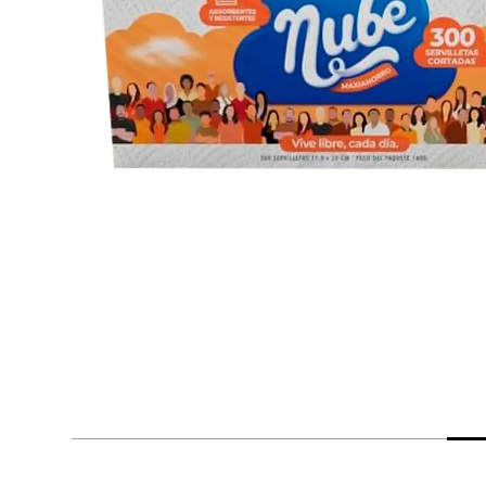
despensa
Arroz
Mantequilla
lácteos y refrigerados
vinos y licores
cuidado del bebé
mascotas
limpieza
cuidado personal
otros