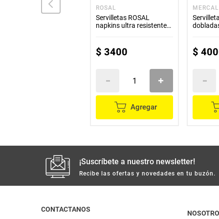
SOFTEX
ROSAL
MERCAL
Servilletas SOFTEX
Servilletas ROSAL
Servill
natural 100 unds
napkins ultra resistentes
doblada
x100 unds
$
3800
$
3400
$
400
Agregar
Agregar
¡Suscríbete a nuestro newsletter!
Recibe las ofertas y novedades en tu buzón.
CONTACTANOS
NOSOTR