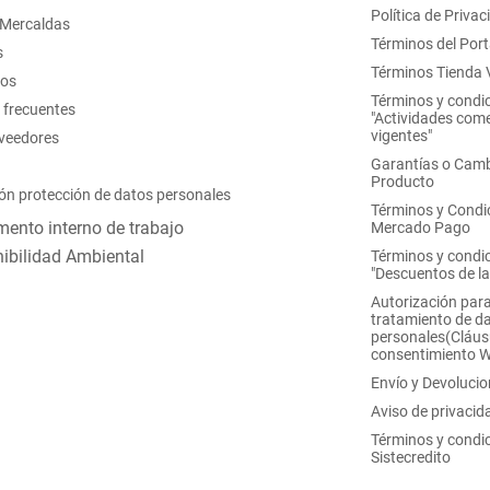
Política de Privac
 Mercaldas
Términos del Port
s
Términos Tienda V
nos
Términos y condi
 frecuentes
"Actividades come
vigentes"
oveedores
Garantías o Camb
Producto
ón protección de datos personales
Términos y Condi
ento interno de trabajo
Mercado Pago
ibilidad Ambiental
Términos y condi
"Descuentos de l
Autorización para
tratamiento de d
personales(Cláus
consentimiento 
Envío y Devoluci
Aviso de privacid
Términos y condi
Sistecredito