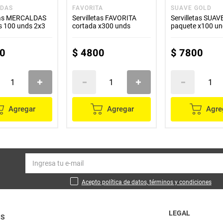
DAS
FAVORITA
SUAVE GOLD
etas MERCALDAS
Servilletas FAVORITA
Servilletas SUA
s 100 unds 2x3
cortada x300 unds
paquete x100 u
0
$
4800
$
7800
Agregar
Agregar
Agre
Acepto política de datos, términos y condiciones
LEGAL
OS