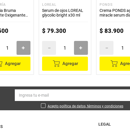
RÍA
LOREAL
PONDS
ia Bruma
Serum de ojos LOREAL
Crema PONDS a
nte Oxigenante
glycolic-bright x30 ml
miracle serum dí
acial 90ml
500
$
79
.
300
$
83
.
900
Agregar
Agregar
Agre
Acepto política de datos, términos y condiciones
LEGAL
OS