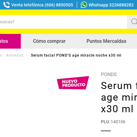
Venta telefónica (606) 8850505
Whatsapp 3226888282
uscas?
s buscados
atos
Cómo comprar
Puntos Mercaldas
 - Antiedad
Serum facial POND'S age miracle noche x30 ml
PONDS
Serum 
age mi
x30 ml
PLU
:
140106