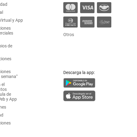
idad
al
irtual y App
ciones
rciales
Otros
ios de
ciones
ciones
Descarga la app:
a semana"
 el
atos
ula de
Web y App
ones
ad
ciones