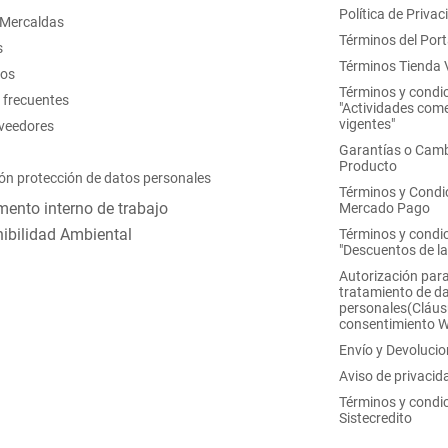
Política de Privac
 Mercaldas
Términos del Port
s
Términos Tienda V
nos
Términos y condi
 frecuentes
"Actividades come
vigentes"
oveedores
Garantías o Camb
Producto
ón protección de datos personales
Términos y Condi
ento interno de trabajo
Mercado Pago
ibilidad Ambiental
Términos y condi
"Descuentos de l
Autorización para
tratamiento de d
personales(Cláus
consentimiento 
Envío y Devoluci
Aviso de privacid
Términos y condi
Sistecredito