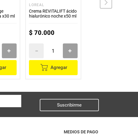
LOREAL
PONDS
ge
Crema REVITALIFT ácido
Crema PONDS rejuvenes
a x30 ml
hialurónico noche x50 ml
fps 30 x100 g
$
70
.
000
$
46
.
900
gar
Agregar
Agregar
Suscribirme
MEDIOS DE PAGO