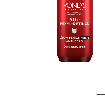
despensa
Arroz
Mantequilla
lácteos y refrigerados
vinos y licores
cuidado del bebé
mascotas
limpieza
cuidado personal
otros