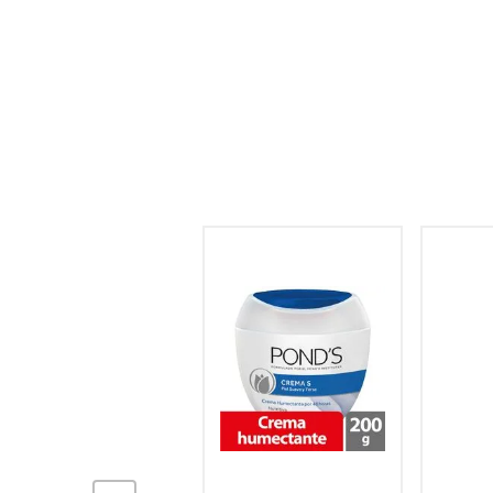
hogar
tecnología
moda
deportes
juguetería