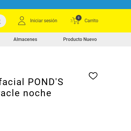
0
Iniciar sesión
Almacenes
Producto Nuevo
facial POND'S
racle noche