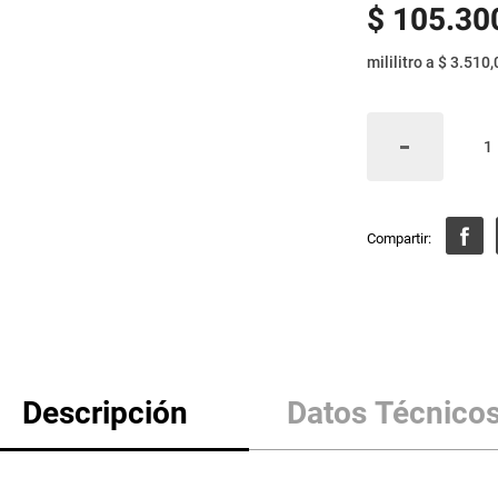
$
105
.
30
mililitro
a
$ 3.510,
Descripción
Datos Técnico