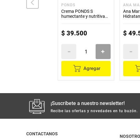
PONDS
PONDS
ANA MA
Crema PONDS
Crema PONDS S
Ana Mar
rejuveness x200 g
humectante y nutritiva
Hidrata
x200 g
Locion F
$
62
.
200
$
39
.
500
$
49
.
Agregar
Agregar
¡Suscríbete a nuestro newsletter!
Recibe las ofertas y novedades en tu buzón.
CONTACTANOS
NOSOTR