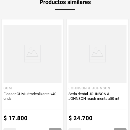
Productos similares
diario, dejándote una sensación de frescura y limpieza en
medida
la boca.
Multiplicador
1
Peso Neto
50
Producto (kg)
PUM - Unidad
Metro
de Medida
GUM
JOHNSON & JOHNSON
Flosser GUM ultradeslizante x40
Seda dental JOHNSON &
unds
JOHNSON reach menta x50 mt
$
17
.
800
$
24
.
700