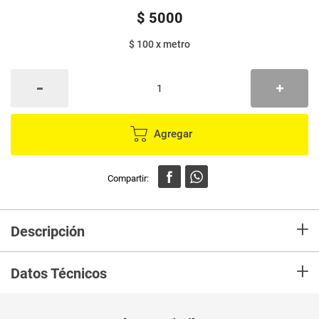
$
5000
$ 100
x
metro
Agregar
+
Descripción
La Seda Dental Sonrident Menta x 50 m es el aliado
+
perfecto para mantener una higiene bucal completa. Con
Datos Técnicos
su fórmula especial de menta, proporciona una limpieza
profunda entre los dientes, eliminando restos de comida y
placa bacteriana que el cepillo de dientes no puede
Unidad de
alcanzar. Su textura suave y resistente facilita su uso
un