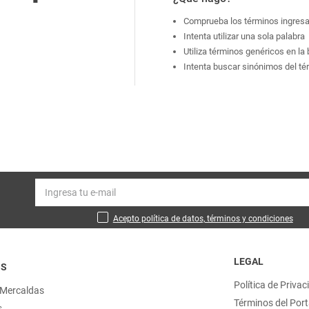
Comprueba los términos ingres
Intenta utilizar una sola palabra
Utiliza términos genéricos en l
Intenta buscar sinónimos del t
Acepto política de datos, términos y condiciones
LEGAL
OS
Política de Privac
 Mercaldas
Términos del Port
s