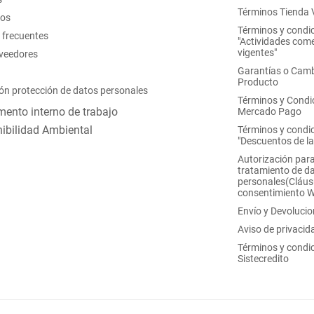
Términos Tienda V
nos
Términos y condi
 frecuentes
"Actividades come
vigentes"
oveedores
Garantías o Camb
Producto
ón protección de datos personales
Términos y Condi
ento interno de trabajo
Mercado Pago
ibilidad Ambiental
Términos y condi
"Descuentos de l
Autorización para
tratamiento de d
personales(Cláus
consentimiento 
Envío y Devoluci
Aviso de privacid
Términos y condi
Sistecredito