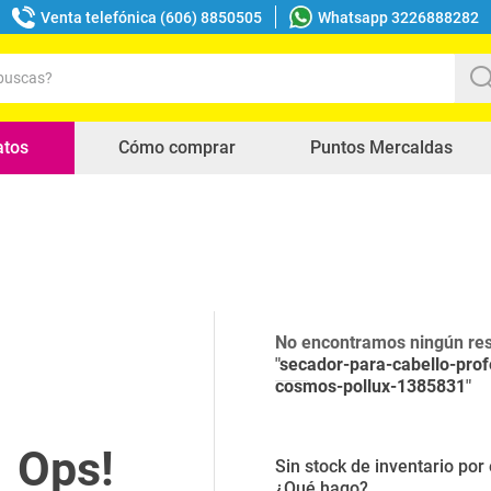
Venta telefónica (606) 8850505
Whatsapp 3226888282
uscas?
s buscados
atos
Cómo comprar
Puntos Mercaldas
No encontramos ningún res
"
secador-para-cabello-prof
cosmos-pollux-1385831
"
Sin stock de inventario po
¿Qué hago?