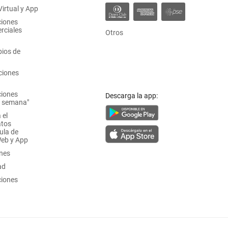
irtual y App
ciones
rciales
Otros
ios de
ciones
ciones
Descarga la app:
a semana"
 el
atos
ula de
Web y App
ones
ad
ciones