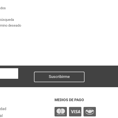
ados
a búsqueda
érmino deseado
Suscribirme
MEDIOS DE PAGO
idad
al