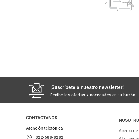
despensa
Arroz
Mantequilla
lácteos y refrigerados
vinos y licores
cuidado del bebé
mascotas
¡Suscríbete a nuestro newsletter!
limpieza
Recibe las ofertas y novedades en tu buzón.
cuidado personal
CONTACTANOS
NOSOTR
otros
Atención telefónica
Acerca de
322-688-8282
Almacene