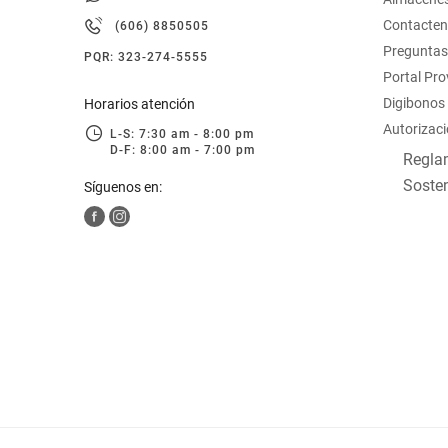
hogar
Contacte
(606) 8850505
Preguntas
PQR: 323-274-5555
tecnología
Portal Pr
Digibonos
Horarios atención
Autorizaci
moda
L-S: 7:30 am - 8:00 pm
D-F: 8:00 am - 7:00 pm
Reglam
Sosten
Síguenos en:
deportes
juguetería