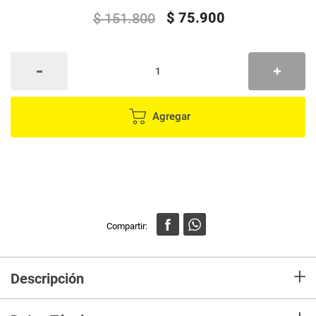
$
75
.
900
$
151
.
800
Agregar
+
Descripción
Despídete de los zapatos húmedos y con mal olor. Este práctico secador