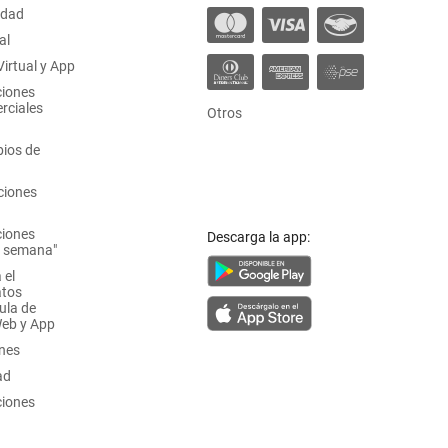
idad
al
irtual y App
ciones
rciales
Otros
ios de
ciones
ciones
Descarga la app:
a semana"
 el
atos
ula de
Web y App
ones
ad
ciones