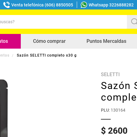
Venta telefónica (606) 8850505
Whatsapp 3226888282
uscas?
s buscados
atos
Cómo comprar
Puntos Mercaldas
entos
Sazón SELETTI completo x30 g
SELETTI
Sazón 
comple
PLU
:
130164
$
2600