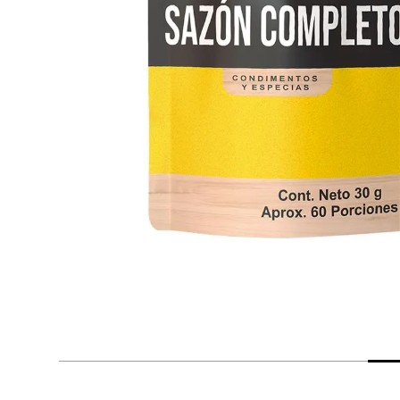
despensa
Arroz
Aceite
lácteos y refrigerados
vinos y licores
cuidado del bebé
mascotas
limpieza
cuidado personal
otros