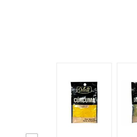
hogar
tecnología
moda
deportes
juguetería