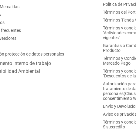
Política de Privac
 Mercaldas
Términos del Port
s
Términos Tienda V
nos
Términos y condi
 frecuentes
"Actividades come
vigentes"
oveedores
Garantías o Camb
Producto
ón protección de datos personales
Términos y Condi
ento interno de trabajo
Mercado Pago
ibilidad Ambiental
Términos y condi
"Descuentos de l
Autorización para
tratamiento de d
personales(Cláus
consentimiento 
Envío y Devoluci
Aviso de privacid
Términos y condi
Sistecredito