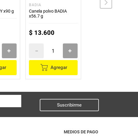
BADIA
SELETTI
Y x90 g
Canela polvo BADIA
Sazón SELETTI completo
x56.7 g
x80 g
$
13
.
600
$
6900
gar
Agregar
Agregar
Suscribirme
MEDIOS DE PAGO