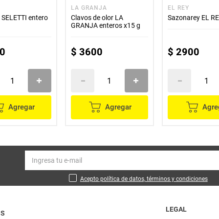
LA GRANJA
EL REY
 SELETTI entero
Clavos de olor LA
Sazonarey EL RE
GRANJA enteros x15 g
0
$
3600
$
2900
Agregar
Agregar
Agre
Acepto política de datos, términos y condiciones
LEGAL
OS