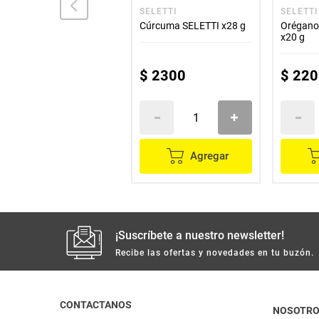
LA GRANJA
SELETTI
SELETTI
Laurel LA GRANJA
Cúrcuma SELETTI x28 g
Orégano
molido x15 g
x20 g
$
3400
$
2300
$
220
Agregar
Agregar
¡Suscríbete a nuestro newsletter!
Recibe las ofertas y novedades en tu buzón.
CONTACTANOS
NOSOTR