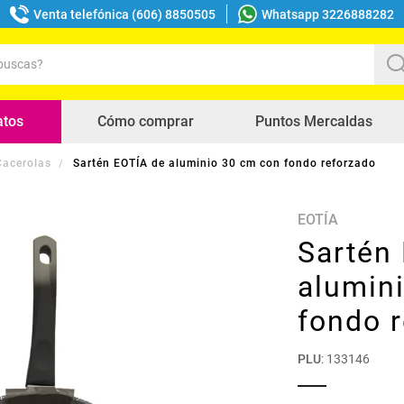
Venta telefónica (606) 8850505
Whatsapp 3226888282
uscas?
s buscados
atos
Cómo comprar
Puntos Mercaldas
 Cacerolas
Sartén EOTÍA de aluminio 30 cm con fondo reforzado
EOTÍA
Sartén
alumin
fondo 
PLU
:
133146