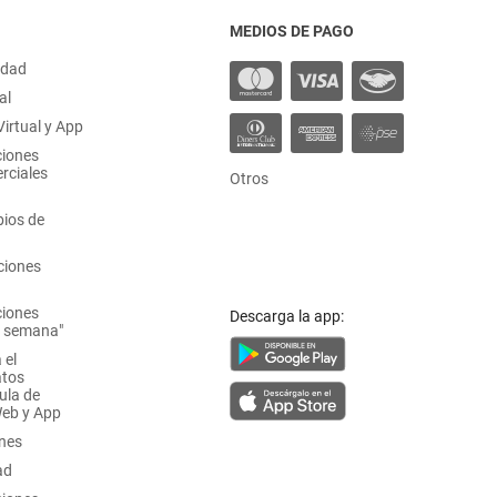
MEDIOS DE PAGO
idad
al
irtual y App
ciones
rciales
Otros
ios de
ciones
ciones
Descarga la app:
a semana"
 el
atos
ula de
Web y App
ones
ad