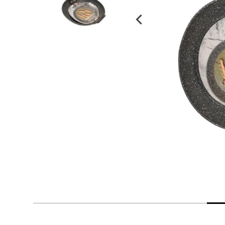
despensa
Arroz
Mantequilla
lácteos y refrigerados
vinos y licores
cuidado del bebé
mascotas
limpieza
cuidado personal
otros