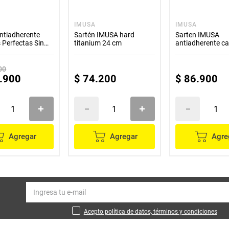
IMUSA
IMUSA
ntiadherente
Sartén IMUSA hard
Sarten IMUSA
Perfectas Sin
titanium 24 cm
antiadherente c
o
24 cm
00
.
900
$
74
.
200
$
86
.
900
Agregar
Agregar
Agre
Acepto política de datos, términos y condiciones