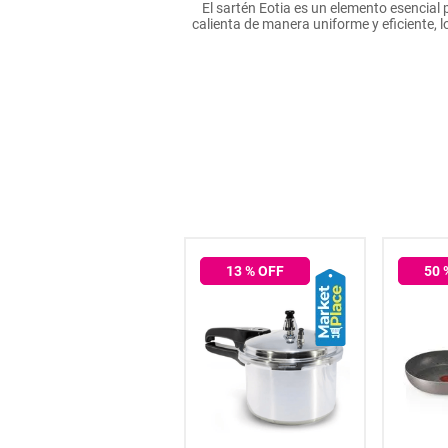
El sartén Eotia es un elemento esencial p
hogar
calienta de manera uniforme y eficiente, l
tecnología
moda
deportes
juguetería
13
% OFF
50