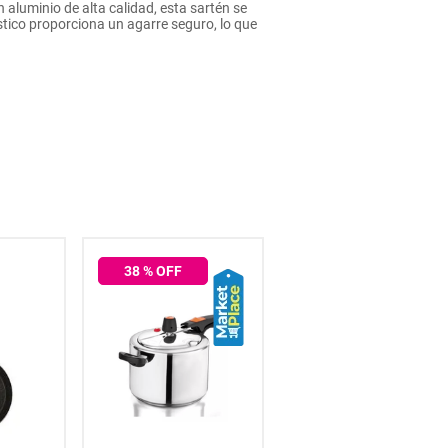
n aluminio de alta calidad, esta sartén se
ástico proporciona un agarre seguro, lo que
38
% OFF
35
% OFF