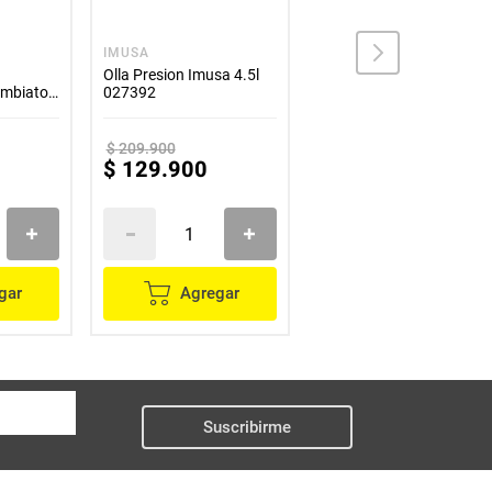
IMUSA
UNIVERSAL
Olla Presion Imusa 4.5l
Olla Presion 3.5 Litros
ambiaton
027392
Universal Ultra L25350
Plateada
$
209
.
900
$
239
.
900
$
129
.
900
$
154
.
900
gar
Agregar
Agregar
Suscribirme