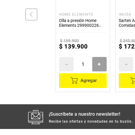
UNIVERSAL
HOME ELEMENTS
IMUSA
Olla aliada UNIVERSAL
Olla a presión Home
Sarten A
tapa de vidrio 20 cm
Elements 299900226
Comidas 
3.2L
Esfuerz
$
159
.
900
$
345
.
8
$
67
.
300
$
139
.
900
$
172
Agregar
Agregar
¡Suscríbete a nuestro newsletter!
Recibe las ofertas y novedades en tu buzón.