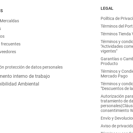
LEGAL
OS
Política de Privac
 Mercaldas
Términos del Port
s
Términos Tienda V
nos
Términos y condi
 frecuentes
"Actividades come
vigentes"
oveedores
Garantías o Camb
Producto
ón protección de datos personales
Términos y Condi
ento interno de trabajo
Mercado Pago
ibilidad Ambiental
Términos y condi
"Descuentos de l
Autorización para
tratamiento de d
personales(Cláus
consentimiento 
Envío y Devoluci
Aviso de privacid