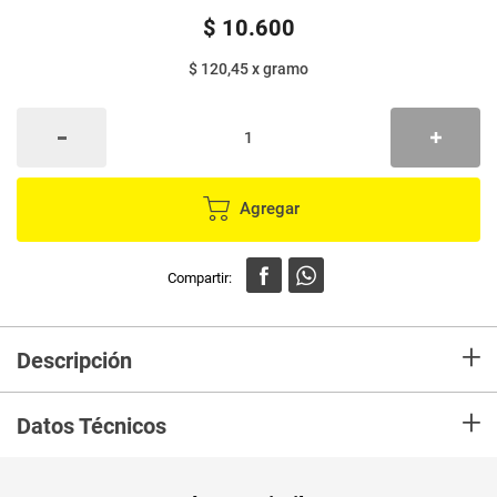
$
10
.
600
$ 120,45
x
gramo
Agregar
+
Descripción
En Mercaldas compra Sardina VIGILANTE tomate picante x88 g
+
Datos Técnicos
Peso Neto
120