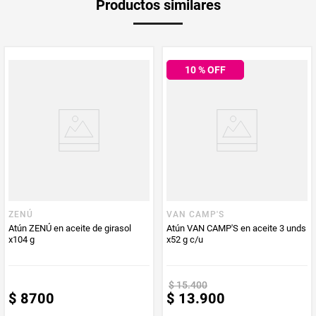
Productos similares
Producto (kg)
PUM - Unidad
Gramo
de Medida
10
% OFF
ZENÚ
VAN CAMP'S
Atún ZENÚ en aceite de girasol
Atún VAN CAMP'S en aceite 3 unds
x104 g
x52 g c/u
$
15
.
400
$
8700
$
13
.
900