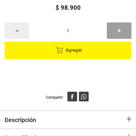
$
98
.
900
Agregar
+
Descripción
Capacidad / Tamaño:
2 Porciones
Material:
Placas Antiadherente