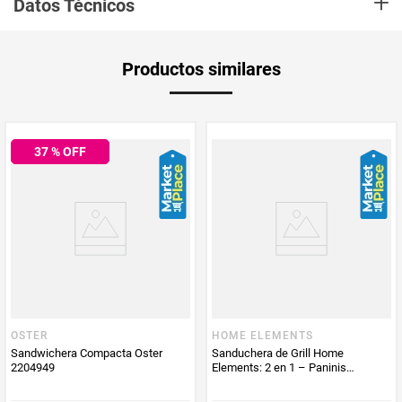
+
Datos Técnicos
Digital:
No
Potencia:
750 Watts
Garantía
12 meses
Productos similares
Potencia
750 Watts
Color
37
% OFF
Negro
Aplica Compra
Solo aplica domicilio
y Recoge en
Tienda
Tiempo de
5 días hábiles
entrega
OSTER
HOME ELEMENTS
Producto
Mastronics
Sandwichera Compacta Oster
Sanduchera de Grill Home
Enviado Por
2204949
Elements: 2 en 1 – Paninis
Crujientes y Parrilla para Carne en
Minutos