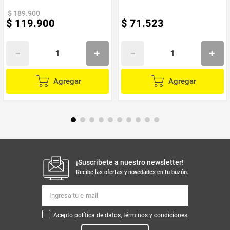
Vendido por
Mastronics
$
189
.
900
$
119
.
900
$
71
.
523
Material
Antiadherente - Aluminio
Marca
OSTER
Agregar
Agregar
¡Suscribete a nuestro newsletter!
Recibe las ofertas y novedades en tu buzón.
Acepto política de datos, términos y condiciones