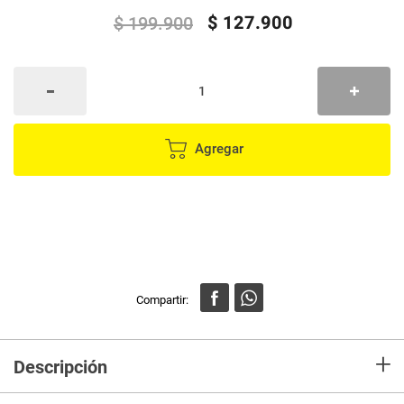
$
127
.
900
$
199
.
900
Agregar
+
Descripción
Descubre la facilidad y eficiencia con la Sandwichera Easy Clean