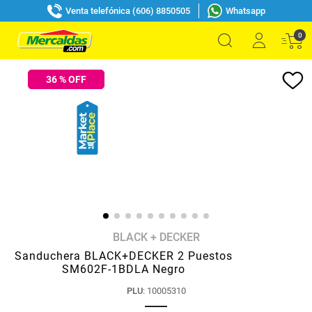
Venta telefónica (606) 8850505
Whatsapp
0
36
% OFF
BLACK + DECKER
Sanduchera BLACK+DECKER 2 Puestos
SM602F-1BDLA Negro
PLU
:
10005310