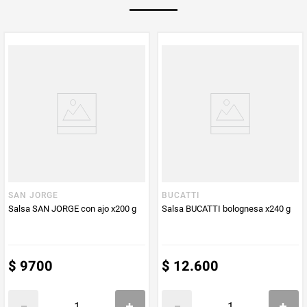
Multiplicador
1
PUM - Medida
200
Peso Neto
200
Producto (kg)
PUM - Unidad
Gramo
de Medida
SAN JORGE
BUCATTI
Salsa SAN JORGE con ajo x200 g
Salsa BUCATTI bolognesa x240 g
$
9700
$
12
.
600