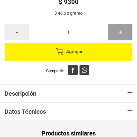
$
9300
$ 46,5
x
gramo
Agregar
+
Descripción
Salsa ZAFRÁN tipo guacamole buen acompañante de diferentes platos y
+
comidadas rápidas.
Datos Técnicos
Unidad de
un
Productos similares
medida