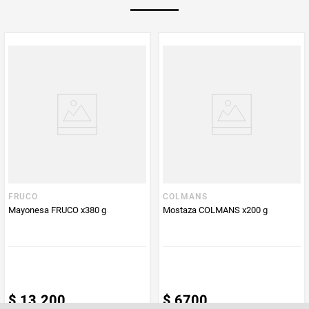
Multiplicador
1
PUM - Medida
200
Peso Neto
200
Producto (kg)
PUM - Unidad
Gramo
de Medida
FRUCO
COLMANS
Mayonesa FRUCO x380 g
Mostaza COLMANS x200 g
$
13
.
200
$
6700