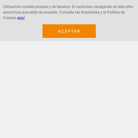
Utilizamos cookies propias y de terceros. Si continúas navegando en este sitio
asumimos que estás de acuerdo. Consulta las finalidades y la Política de
Agregar
Agregar
Cookies
aquí
ACEPTAR
¡Suscribete a nuestro newsletter!
Recibe las ofertas y novedades en tu buzón.
Acepto política de datos, términos y condiciones
Suscribirme
+
CONTACTANOS