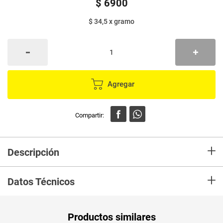
$
6900
$ 34,5
x
gramo
Agregar
+
Descripción
Su principal componente son Tomate y especias (Ajo, Cebolla, Apio,
+
Orégano, Pimienta y Albahaca. Es una salsa que se pude usar
Datos Técnicos
directamente sobre el producto y también durante el proceso de cocción.
Excelente consistencia, uso es muy versátil y el sabor tiene la fortaleza de
tomates frescos con aroma increíble
Unidad de
un
Productos similares
medida