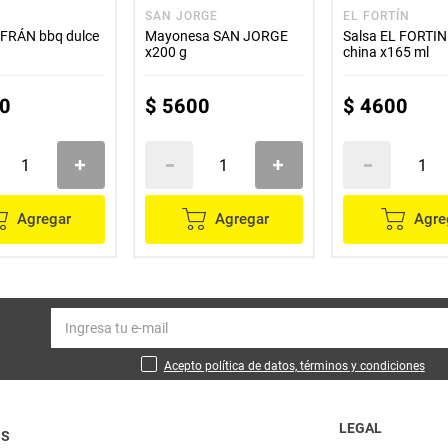
SAN JORGE
EL FORTÍN
AFRÁN bbq dulce
Mayonesa SAN JORGE
Salsa EL FORTIN
x200 g
china x165 ml
0
$
5600
$
4600
Agregar
Agregar
Agre
Acepto política de datos, términos y condiciones
LEGAL
OS