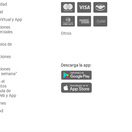
idad
al
irtual y App
ciones
rciales
Otros
ios de
ciones
Descarga la app:
ciones
a semana"
 el
atos
ula de
Web y App
ones
ad