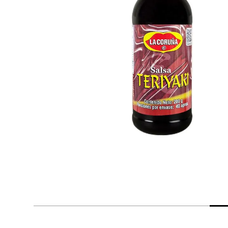
despensa
Arroz
Aceite
lácteos y refrigerados
vinos y licores
cuidado del bebé
mascotas
limpieza
cuidado personal
otros