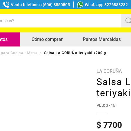
Venta telefónica (606) 8850505
Whatsapp 3226888282
uscas?
s buscados
atos
Cómo comprar
Puntos Mercaldas
 para Cocina - Mesa
Salsa LA CORUÑA teriyaki x200 g
LA CORUÑA
Salsa 
teriyak
PLU
:
3746
$
7700