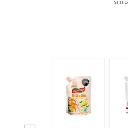
Salsa L
hogar
tecnología
moda
deportes
juguetería