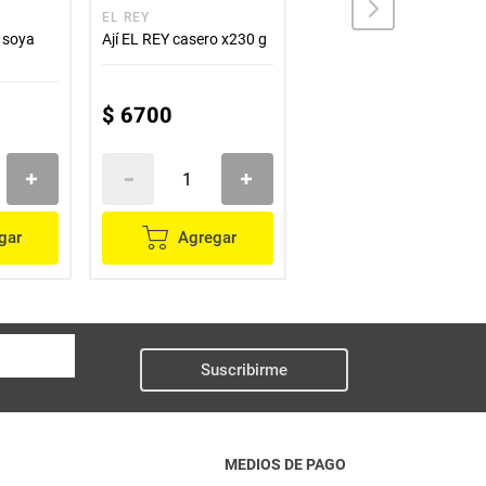
EL REY
ZAFRÁN
 soya
Ají EL REY casero x230 g
Salsa ZAFRAN vermelo
x200 g
$
6700
$
7200
gar
Agregar
Agregar
Suscribirme
MEDIOS DE PAGO