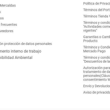
Política de Privac
 Mercaldas
Términos del Port
s
Términos Tienda V
nos
Términos y condi
 frecuentes
"Actividades come
vigentes"
oveedores
Garantías o Camb
Producto
ón protección de datos personales
Términos y Condi
ento interno de trabajo
Mercado Pago
ibilidad Ambiental
Términos y condi
"Descuentos de l
Autorización para
tratamiento de d
personales(Cláus
consentimiento 
Envío y Devoluci
Aviso de privacid