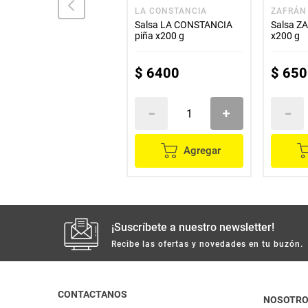
ADEREZOS
LA CONSTANCIA
ZAFRÁN
Mostaza ADEREZOS miel
Salsa LA CONSTANCIA
Salsa Z
x270 g
piña x200 g
x200 g
$
12
.
800
$
6400
$
650
Agregar
Agregar
¡Suscríbete a nuestro newsletter!
Recibe las ofertas y novedades en tu buzón.
CONTACTANOS
NOSOTR