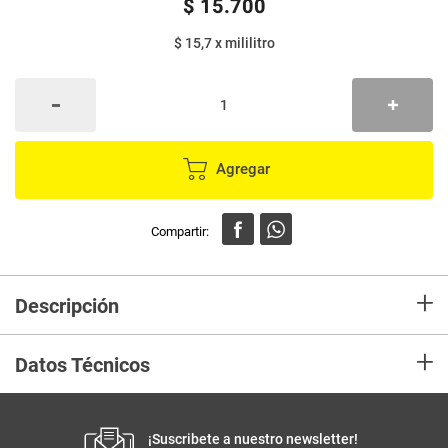
$
15
.
700
$ 15,7
x
mililitro
Agregar
+
Descripción
Salsa LA CORUÑA negra ideal para marinar carns, pollo y pescado.
+
Datos Técnicos
Unidad de
un
medida
¡Suscribete a nuestro newsletter!