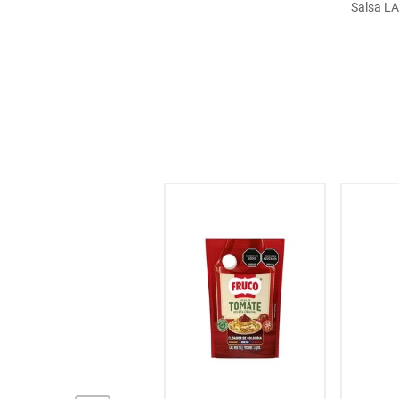
Salsa LA
hogar
tecnología
moda
deportes
juguetería