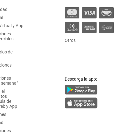
idad
al
irtual y App
ciones
rciales
Otros
ios de
ciones
ciones
Descarga la app:
a semana"
 el
atos
ula de
Web y App
ones
ad
ciones