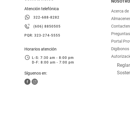
NOSOTR
Atención telefónica
Acerca de
322-688-8282
Almacene
Contacte
(606) 8850505
Preguntas
PQR: 323-274-5555
Portal Pr
Digibonos
Horarios atención
Autorizaci
L-S: 7:30 am - 8:00 pm
D-F: 8:00 am - 7:00 pm
Reglam
Sosten
Síguenos en: