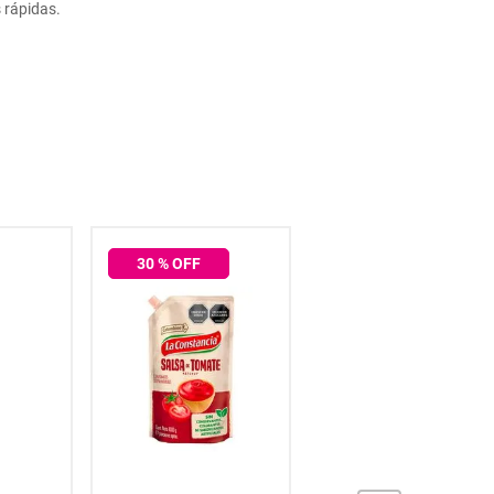
 rápidas.
30
% OFF