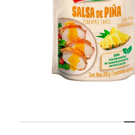
despensa
Arroz
Mantequilla
lácteos y refrigerados
vinos y licores
cuidado del bebé
mascotas
limpieza
cuidado personal
otros