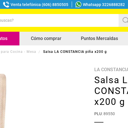
Venta telefónica (606) 8850505
Whatsapp 3226888282
uscas?
s buscados
atos
Cómo comprar
Puntos Mercaldas
 para Cocina - Mesa
Salsa LA CONSTANCIA piña x200 g
LA CONSTANCI
Salsa 
CONST
x200 g
PLU
:
89550