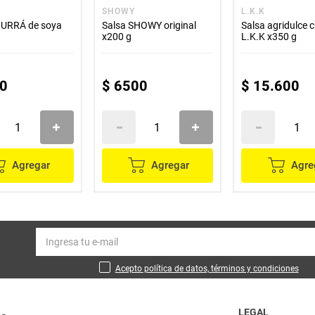
SHOWY
L.K.K
BURRÁ de soya
Salsa SHOWY original
Salsa agridulce c
x200 g
L.K.K x350 g
0
$
6500
$
15
.
600
Agregar
Agregar
Agre
Acepto política de datos, términos y condiciones
LEGAL