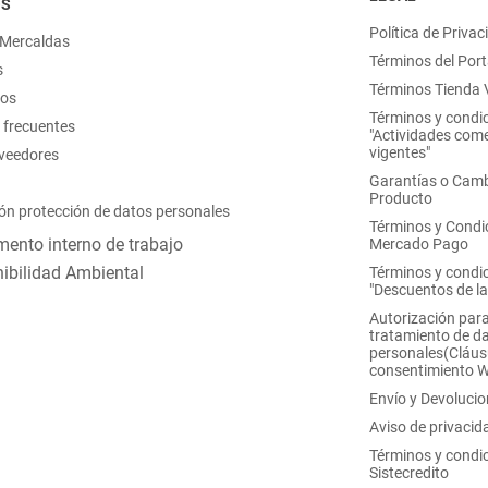
OS
Política de Privac
 Mercaldas
Términos del Port
s
Términos Tienda V
nos
Términos y condi
 frecuentes
"Actividades come
vigentes"
oveedores
Garantías o Camb
Producto
ón protección de datos personales
Términos y Condi
ento interno de trabajo
Mercado Pago
ibilidad Ambiental
Términos y condi
"Descuentos de l
Autorización para
tratamiento de d
personales(Cláus
consentimiento 
Envío y Devoluci
Aviso de privacid
Términos y condi
Sistecredito