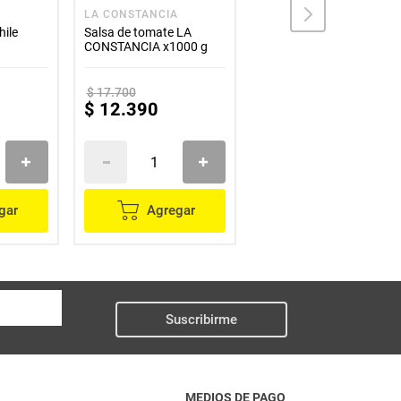
LA CONSTANCIA
DELIKA
hile
Salsa de tomate LA
Salsa para carne DELIKA
CONSTANCIA x1000 g
x110 g
$
17
.
700
$
12
.
390
$
2700
gar
Agregar
Agregar
Suscribirme
MEDIOS DE PAGO