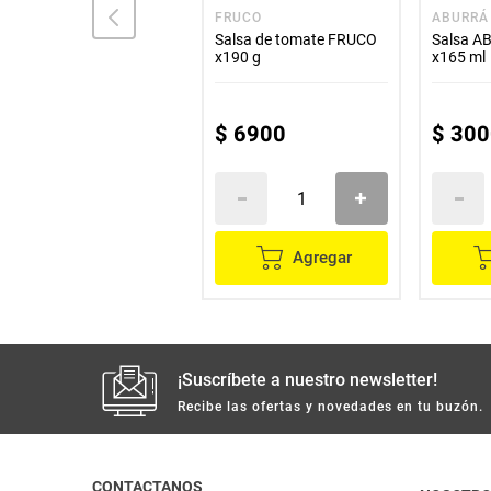
SAN JORGE
FRUCO
ABURRÁ
Salsa bar-bq SAN JORGE
Salsa de tomate FRUCO
Salsa A
x200 g
x190 g
x165 ml
$
7400
$
6900
$
300
Agregar
Agregar
¡Suscríbete a nuestro newsletter!
Recibe las ofertas y novedades en tu buzón.
CONTACTANOS