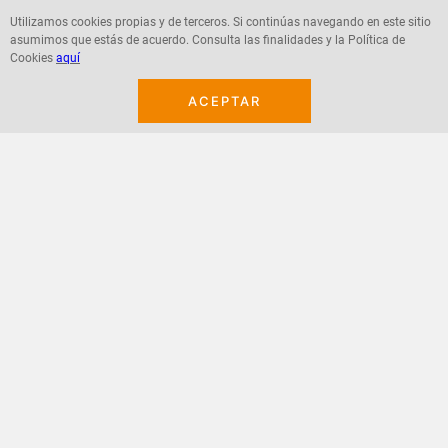
Utilizamos cookies propias y de terceros. Si continúas navegando en este sitio
asumimos que estás de acuerdo. Consulta las finalidades y la Política de
Agregar
Agregar
Cookies
aquí
ACEPTAR
¡Suscribete a nuestro newsletter!
Recibe las ofertas y novedades en tu buzón.
Acepto política de datos, términos y condiciones
Suscribirme
+
CONTACTANOS