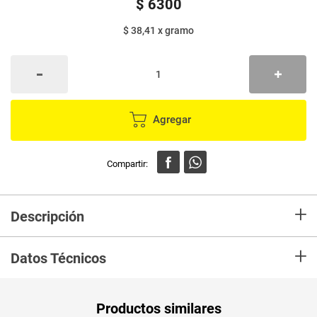
$
6300
$ 38,41
x
gramo
Agregar
+
Descripción
Salsa LA CONSTANCIA de soya sazonador de diferentes platos y
+
marinados.
Datos Técnicos
Unidad de
un
Productos similares
medida