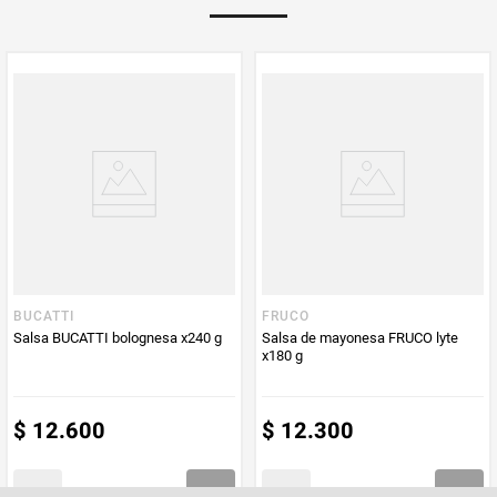
Multiplicador
1
PUM - Medida
164
Peso Neto
164
Producto (kg)
PUM - Unidad
Gramo
de Medida
BUCATTI
FRUCO
Salsa BUCATTI bolognesa x240 g
Salsa de mayonesa FRUCO lyte
x180 g
$
12
.
600
$
12
.
300