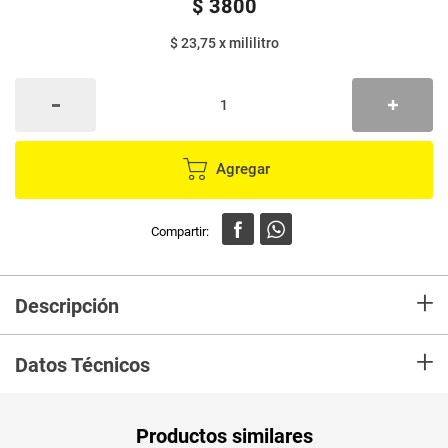
$
3800
$ 23,75
x
mililitro
Agregar
+
Descripción
Salsa EL REY ahumada ideal para la preparación de algunos platos con un
+
toque especial.
Datos Técnicos
Unidad de
un
Productos similares
medida