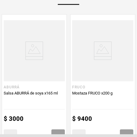
Multiplicador
1
PUM - Medida
160
Peso Neto
160
Producto (kg)
PUM - Unidad
Mililitro
de Medida
ABURRÁ
FRUCO
Salsa ABURRÁ de soya x165 ml
Mostaza FRUCO x200 g
$
3000
$
9400