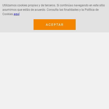
Utilizamos cookies propias y de terceros. Si continúas navegando en este sitio
asumimos que estás de acuerdo. Consulta las finalidades y la Política de
Agregar
Agregar
Cookies
aquí
ACEPTAR
¡Suscribete a nuestro newsletter!
Recibe las ofertas y novedades en tu buzón.
Acepto política de datos, términos y condiciones
Suscribirme
+
CONTACTANOS