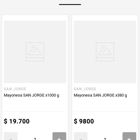
Multiplicador
1
PUM - Medida
1000
Peso Neto
1000
Producto (kg)
PUM - Unidad
Gramo
de Medida
SAN JORGE
SAN JORGE
Mayonesa SAN JORGE x1000 g
Mayonesa SAN JORGE x380 g
$
19
.
700
$
9800