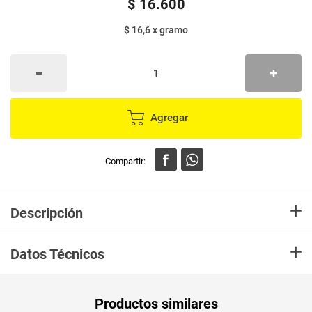
$
16
.
600
$ 16,6
x
gramo
Agregar
+
Descripción
La salsa de tomate San Jorge® está elaborada con pulpa de tomates
+
frescos que, balanceada junto con otros ingredientes, produce el sabor
Datos Técnicos
característico que tanto le gusta a las amas de casa. Acompañante en
comidas como arroz, ceviche, espagueti, papas fritas y hamburguesas
Unidad de
un
Productos similares
medida