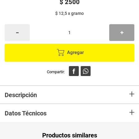
$
2500
$ 12,5
x
gramo
Agregar
+
Descripción
En mercaldas compra Salsa de tomate LIDO CHEF x200 g
+
Datos Técnicos
Unidad de
gr
Productos similares
medida