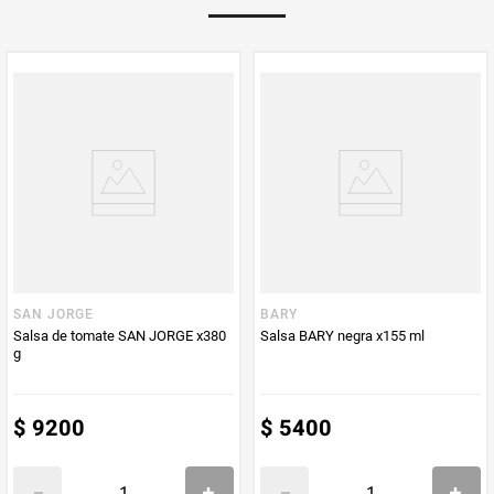
Multiplicador
1
PUM - Medida
200
Peso Neto
200
Producto (kg)
PUM - Unidad
Gramo
de Medida
SAN JORGE
BARY
Salsa de tomate SAN JORGE x380
Salsa BARY negra x155 ml
g
$
9200
$
5400