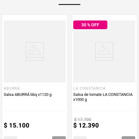
Multiplicador
1
30
% OFF
PUM - Medida
380
Peso Neto
380
Producto (kg)
PUM - Unidad
Gramo
de Medida
ABURRÁ
LA CONSTANCIA
Salsa ABURRÁ bbq x1120 g
Salsa de tomate LA CONSTANCIA
x1000 g
$
17
.
700
$
15
.
100
$
12
.
390