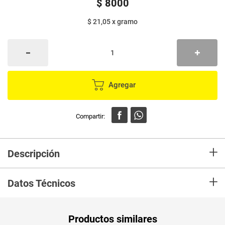
$
8000
$ 21,05
x
gramo
Agregar
+
Descripción
Salsa de Tomate DEL HUERTO buen acompañante de diferentes platos y
+
comidadas rápidas.
Datos Técnicos
Unidad de
un
Productos similares
medida