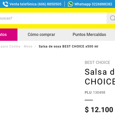
Venta telefónica (606) 8850505
Whatsapp 3226888282
uscas?
s buscados
atos
Cómo comprar
Puntos Mercaldas
 para Cocina - Mesa
Salsa de soya BEST CHOICE x500 ml
BEST CHOICE
Salsa 
CHOICE
PLU
:
130498
$
12
.
100