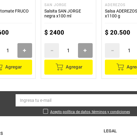
SAN JORGE
ADEREZOS
e tomate FRUCO
Salsita SAN JORGE
Salsa ADEREZOS
negra x100 ml
x1100 g
600
$
2400
$
20
.
500
Agregar
Agregar
Agre
Acepto política de datos, términos y condiciones
LEGAL
OS