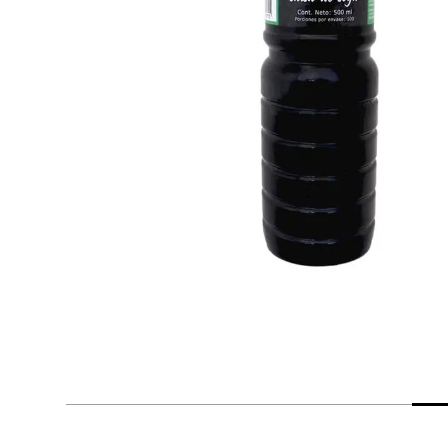
despensa
Arroz
Aceite
lácteos y refrigerados
vinos y licores
cuidado del bebé
mascotas
limpieza
cuidado personal
otros