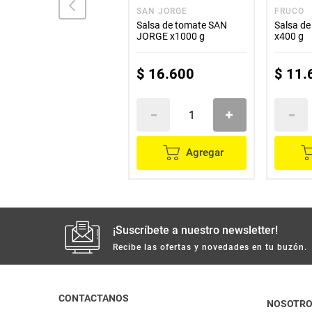
ADEREZOS
SAN JORGE
FRUCO
Salsa barbecue
Salsa de tomate SAN
Salsa d
ADEREZOS x1100 g
JORGE x1000 g
x400 g
$
25
.
700
$
16
.
600
$
11
.
Agregar
Agregar
¡Suscríbete a nuestro newsletter!
Recibe las ofertas y novedades en tu buzón.
CONTACTANOS
NOSOTR