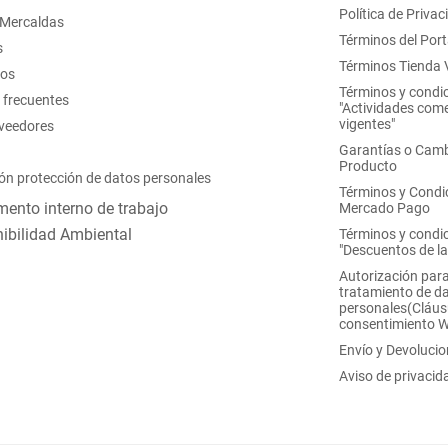
Política de Privac
 Mercaldas
Términos del Port
s
Términos Tienda V
nos
Términos y condi
 frecuentes
"Actividades come
vigentes"
oveedores
Garantías o Camb
Producto
ón protección de datos personales
Términos y Condi
ento interno de trabajo
Mercado Pago
ibilidad Ambiental
Términos y condi
"Descuentos de l
Autorización para
tratamiento de d
personales(Cláus
consentimiento 
Envío y Devoluci
Aviso de privacid