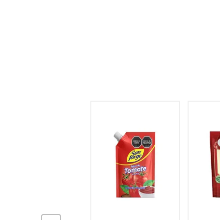
hogar
tecnología
moda
deportes
juguetería