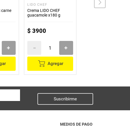
LIDO CHEF
SAN JORGE
 carne
Crema LIDO CHEF
Salsa napolitana SAN
guacamole x180 g
JORGE x200 g
$
3900
$
6900
gar
Agregar
Agregar
Suscribirme
MEDIOS DE PAGO