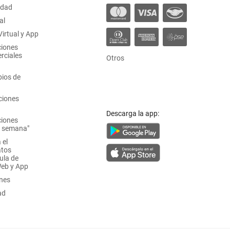
idad
al
irtual y App
ciones
rciales
Otros
ios de
ciones
Descarga la app:
ciones
a semana"
 el
atos
ula de
Web y App
ones
ad