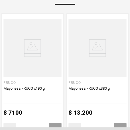
Multiplicador
1
PUM - Medida
380
Peso Neto
380
Producto (kg)
PUM - Unidad
Gramo
de Medida
FRUCO
FRUCO
Mayonesa FRUCO x190 g
Mayonesa FRUCO x380 g
$
7100
$
13
.
200