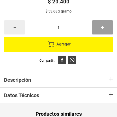
$
20
.
400
$ 53,68
x
gramo
Agregar
+
Descripción
Salsa de mayonesa lyte FRUCO x380 g buen acompañante de diferentes
+
platos y comidas rápidas.
Datos Técnicos
Unidad de
un
Productos similares
medida