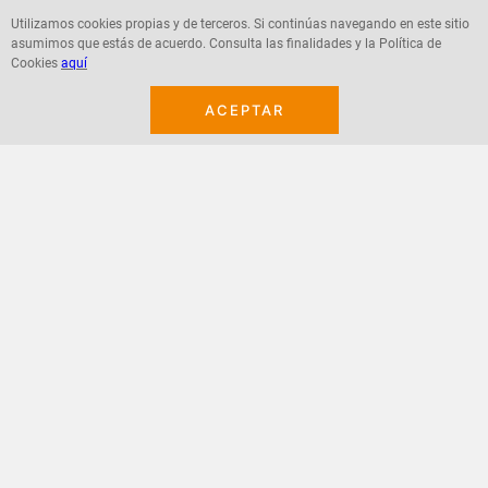
Utilizamos cookies propias y de terceros. Si continúas navegando en este sitio
asumimos que estás de acuerdo. Consulta las finalidades y la Política de
Agregar
Agregar
Cookies
aquí
ACEPTAR
¡Suscribete a nuestro newsletter!
Recibe las ofertas y novedades en tu buzón.
Acepto política de datos, términos y condiciones
Suscribirme
+
CONTACTANOS