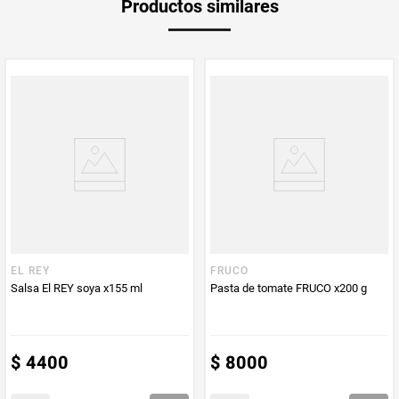
Productos similares
medida
Multiplicador
1
PUM - Medida
160
Peso Neto
160
Producto (kg)
PUM - Unidad
Mililitro
de Medida
EL REY
FRUCO
Salsa El REY soya x155 ml
Pasta de tomate FRUCO x200 g
$
4400
$
8000