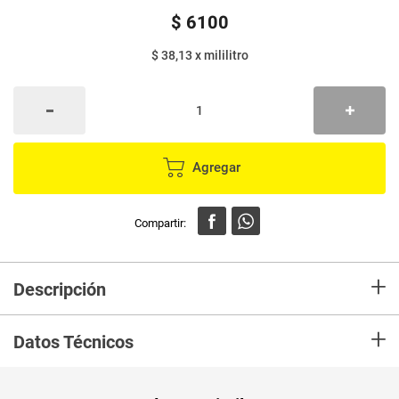
$
6100
$ 38,13
x
mililitro
Agregar
+
Descripción
Aji LA CORUÑA picante buen acompañante de diferentes platos y
+
comidadas rápidas.
Datos Técnicos
Unidad de
un