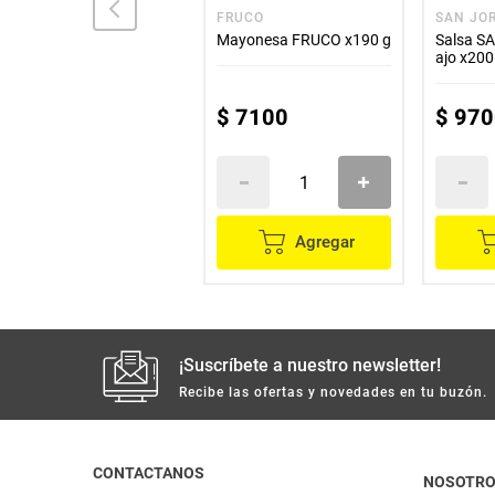
JUANCAMOLE
FRUCO
SAN JO
Salsa JUANCAMOLE
Mayonesa FRUCO x190 g
Salsa S
queso cheddar x200 g
ajo x200
$
12
.
500
$
7100
$
970
Agregar
Agregar
¡Suscríbete a nuestro newsletter!
Recibe las ofertas y novedades en tu buzón.
CONTACTANOS
NOSOTR