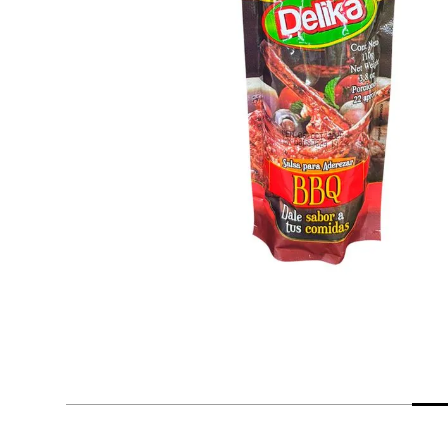
despensa
Mantequilla
Arroz
lácteos y refrigerados
vinos y licores
cuidado del bebé
mascotas
limpieza
cuidado personal
otros