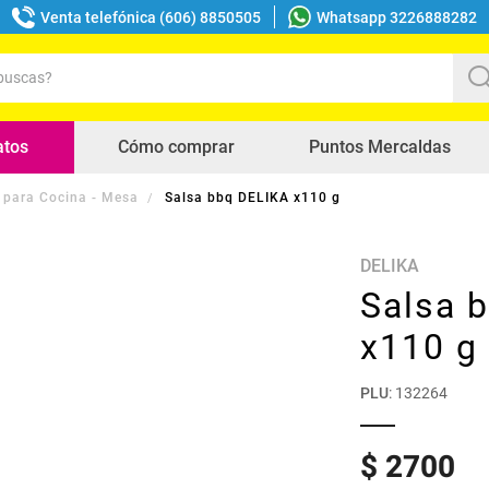
Venta telefónica (606) 8850505
Whatsapp 3226888282
uscas?
s buscados
atos
Cómo comprar
Puntos Mercaldas
 para Cocina - Mesa
Salsa bbq DELIKA x110 g
DELIKA
Salsa 
x110 g
PLU
:
132264
$
2700