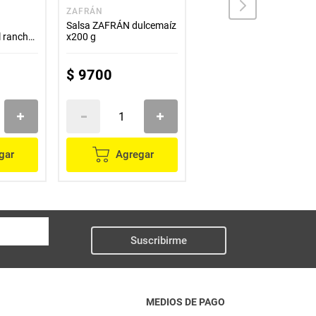
A
ZAFRÁN
SAN JORGE
Salsa ZAFRÁN dulcemaíz
Salsa tomate SAN
 rancho
x200 g
JORGE x600 g
$
9700
$
12
.
500
gar
Agregar
Agregar
Suscribirme
MEDIOS DE PAGO