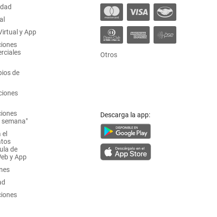
idad
al
irtual y App
ciones
rciales
Otros
ios de
ciones
ciones
Descarga la app:
a semana"
 el
atos
ula de
Web y App
ones
ad
ciones