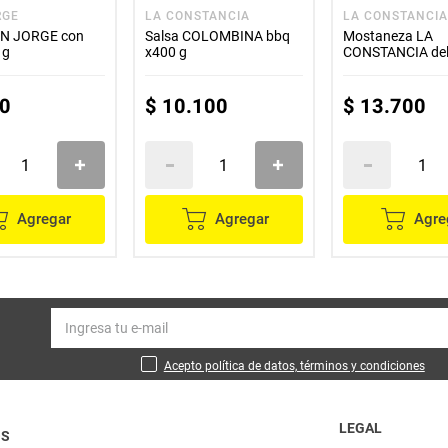
RGE
LA CONSTANCIA
LA CONSTANCI
AN JORGE con
Salsa COLOMBINA bbq
Mostaneza LA
 g
x400 g
CONSTANCIA del
x380 g
0
$
10
.
100
$
13
.
700
Agregar
Agregar
Agre
Acepto política de datos, términos y condiciones
LEGAL
OS