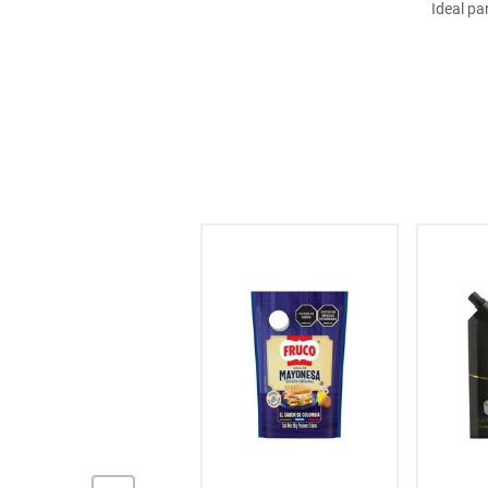
Ideal pa
hogar
tecnología
moda
deportes
juguetería