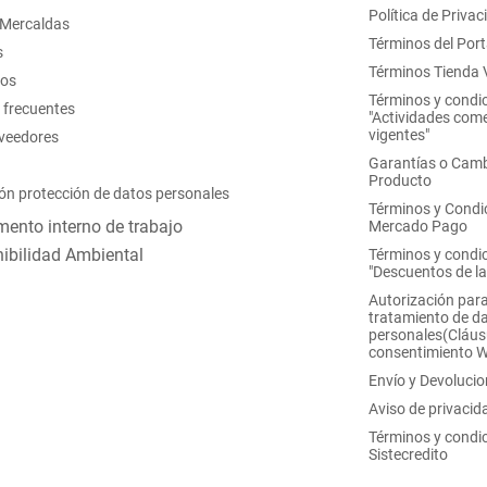
Política de Privac
 Mercaldas
Términos del Port
s
Términos Tienda V
nos
Términos y condi
 frecuentes
"Actividades come
vigentes"
oveedores
Garantías o Camb
Producto
ón protección de datos personales
Términos y Condi
ento interno de trabajo
Mercado Pago
ibilidad Ambiental
Términos y condi
"Descuentos de l
Autorización para
tratamiento de d
personales(Cláus
consentimiento 
Envío y Devoluci
Aviso de privacid
Términos y condi
Sistecredito