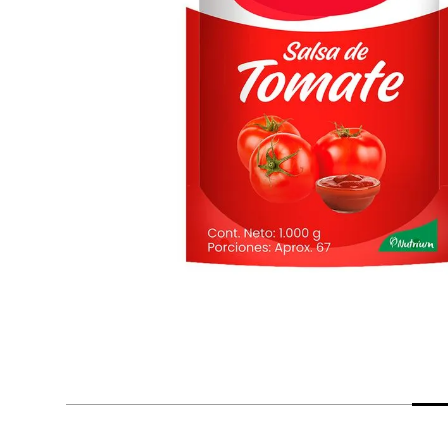
despensa
Arroz
Mantequilla
lácteos y refrigerados
vinos y licores
cuidado del bebé
mascotas
limpieza
cuidado personal
otros