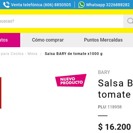
Venta telefónica (606) 8850505
Whatsapp 3226888282
uscas?
s buscados
atos
Cómo comprar
Puntos Mercaldas
 para Cocina - Mesa
Salsa BARY de tomate x1000 g
BARY
Salsa 
tomate
PLU
:
118958
$
16
.
200