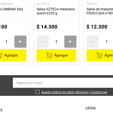
STANCIA
AZTECA
FRUCO
OLOMBINA bbq
Salsa AZTECA mexicana
Salsa de mayon
suave x220 g
FRUCO lyte x180
100
$
14
.
300
$
12
.
300
Agregar
Agregar
Agre
Acepto política de datos, términos y condiciones
LEGAL
OS