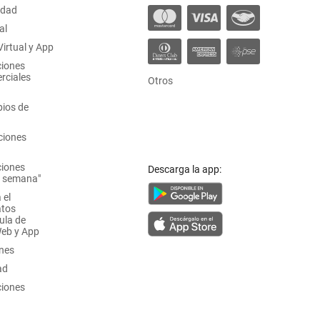
idad
al
irtual y App
ciones
rciales
Otros
ios de
ciones
ciones
Descarga la app:
a semana"
 el
atos
ula de
Web y App
ones
ad
ciones