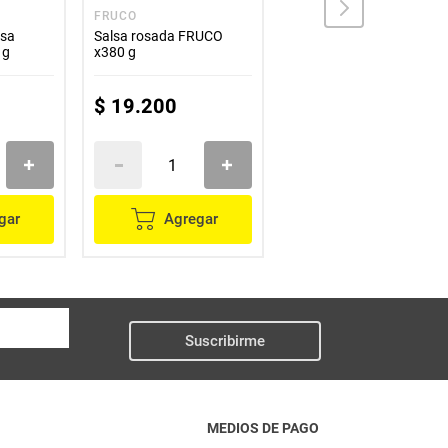
FRUCO
SAN JORGE
esa
Salsa rosada FRUCO
Salsa tomate SAN
 g
x380 g
JORGE x600 g
$
19
.
200
$
12
.
500
gar
Agregar
Agregar
Suscribirme
MEDIOS DE PAGO