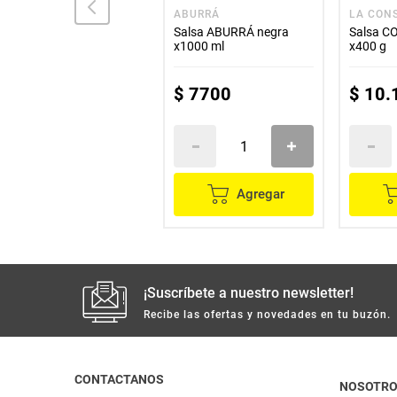
JUANCAMOLE
ABURRÁ
LA CON
Salsa JUANCAMOLE
Salsa ABURRÁ negra
Salsa C
queso cheddar x200 g
x1000 ml
x400 g
$
12
.
500
$
7700
$
10
.
Agregar
Agregar
¡Suscríbete a nuestro newsletter!
Recibe las ofertas y novedades en tu buzón.
CONTACTANOS
NOSOTR