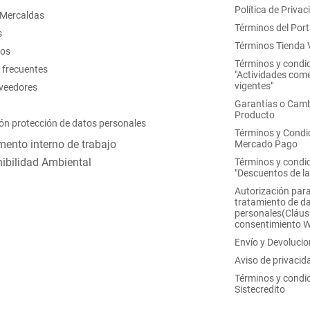
Política de Privac
 Mercaldas
Términos del Port
s
Términos Tienda V
nos
Términos y condi
 frecuentes
"Actividades come
vigentes"
oveedores
Garantías o Camb
Producto
ón protección de datos personales
Términos y Condi
ento interno de trabajo
Mercado Pago
ibilidad Ambiental
Términos y condi
"Descuentos de l
Autorización para
tratamiento de d
personales(Cláus
consentimiento 
Envío y Devoluci
Aviso de privacid
Términos y condi
Sistecredito