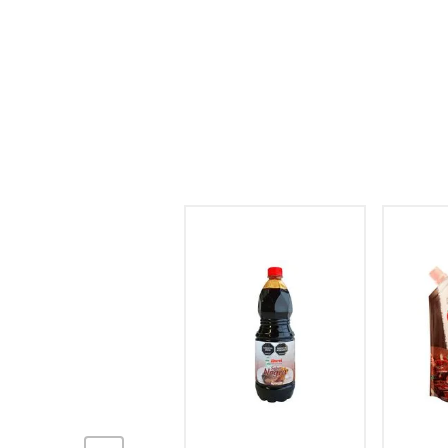
hogar
tecnología
moda
deportes
juguetería