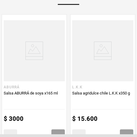
Multiplicador
1
PUM - Medida
1100
Peso Neto
1100
Producto (kg)
PUM - Unidad
Gramo
de Medida
ABURRÁ
L.K.K
Salsa ABURRÁ de soya x165 ml
Salsa agridulce chile L.K.K x350 g
$
3000
$
15
.
600