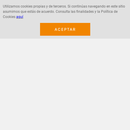
Utilizamos cookies propias y de terceros. Si continúas navegando en este sitio
asumimos que estás de acuerdo. Consulta las finalidades y la Política de
Agregar
Agregar
Cookies
aquí
ACEPTAR
¡Suscribete a nuestro newsletter!
Recibe las ofertas y novedades en tu buzón.
Acepto política de datos, términos y condiciones
Suscribirme
+
CONTACTANOS