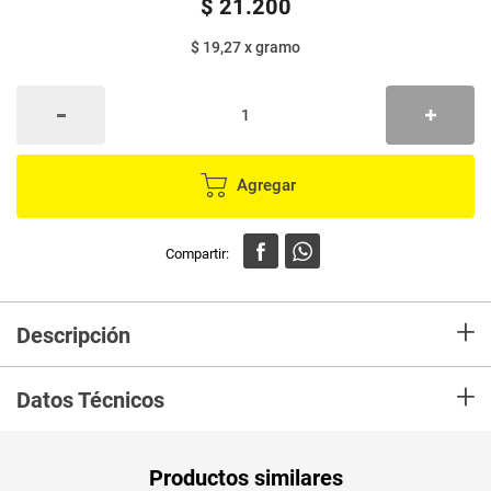
$
21
.
200
$ 19,27
x
gramo
Agregar
+
Descripción
Salsa ADEREZOS teriyaki x1100 g
+
Datos Técnicos
Unidad de
un
Productos similares
medida