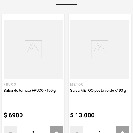
Multiplicador
1
PUM - Medida
1000
Peso Neto
1000
Producto (kg)
PUM - Unidad
Mililitro
de Medida
FRUCO
METOO
Salsa de tomate FRUCO x190 g
Salsa METOO pesto verde x190 g
$
6900
$
13
.
000