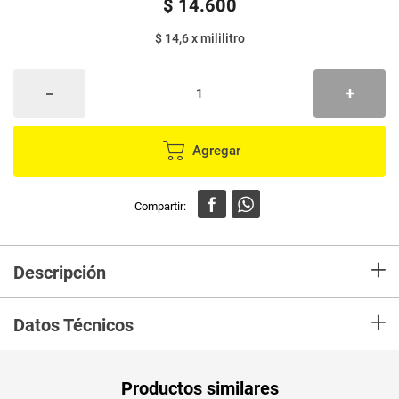
$
14
.
600
$ 14,6
x
mililitro
Agregar
+
Descripción
Salsa ADEREZOS humo x1000 ml, ideal para como aderzo para tus
+
recetas.
Datos Técnicos
Unidad de
un
Productos similares
medida