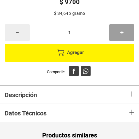
$
9700
$ 34,64
x
gramo
Agregar
+
Descripción
Salsa ADEREZOS de piña buen acompañante de diferentes platos y
+
comidadas rápidas.
Datos Técnicos
Unidad de
un
Productos similares
medida