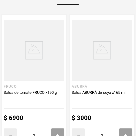
Multiplicador
1
PUM - Medida
280
Peso Neto
280
Producto (kg)
PUM - Unidad
Gramo
de Medida
FRUCO
ABURRÁ
Salsa de tomate FRUCO x190 g
Salsa ABURRÁ de soya x165 ml
$
6900
$
3000