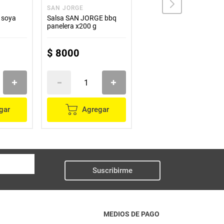
SAN JORGE
EL REY
 soya
Salsa SAN JORGE bbq
Salsa EL REY soya x95 m
panelera x200 g
$
8000
$
2500
gar
Agregar
Agregar
Suscribirme
MEDIOS DE PAGO