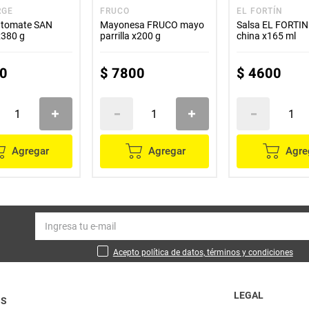
RGE
FRUCO
EL FORTÍN
e tomate SAN
Mayonesa FRUCO mayo
Salsa EL FORTIN
380 g
parrilla x200 g
china x165 ml
0
$
7800
$
4600
Agregar
Agregar
Agre
Acepto política de datos, términos y condiciones
LEGAL
OS