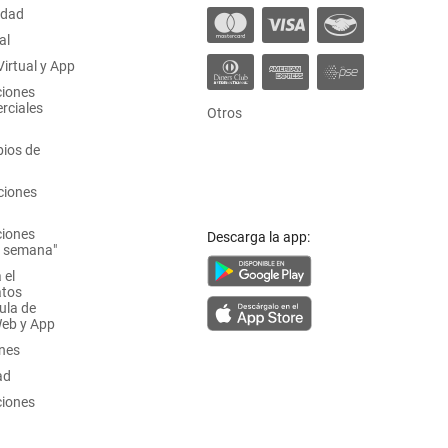
idad
al
irtual y App
ciones
rciales
Otros
ios de
ciones
ciones
Descarga la app:
a semana"
 el
atos
ula de
Web y App
ones
ad
ciones