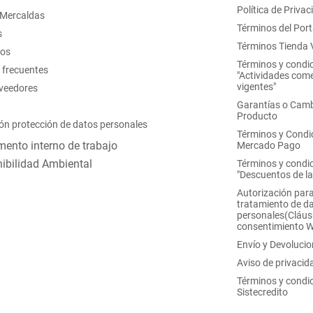
Política de Privac
 Mercaldas
Términos del Port
s
Términos Tienda V
nos
Términos y condi
 frecuentes
"Actividades come
vigentes"
oveedores
Garantías o Camb
Producto
ón protección de datos personales
Términos y Condi
ento interno de trabajo
Mercado Pago
ibilidad Ambiental
Términos y condi
"Descuentos de l
Autorización para
tratamiento de d
personales(Cláus
consentimiento 
Envío y Devoluci
Aviso de privacid
Términos y condi
Sistecredito