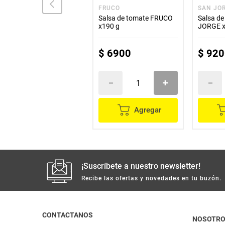
SAN JORGE
FRUCO
SAN JO
Salsa bar-bq SAN JORGE
Salsa de tomate FRUCO
Salsa d
x200 g
x190 g
JORGE x
$
7400
$
6900
$
920
Agregar
Agregar
¡Suscríbete a nuestro newsletter!
Recibe las ofertas y novedades en tu buzón.
CONTACTANOS
NOSOTR