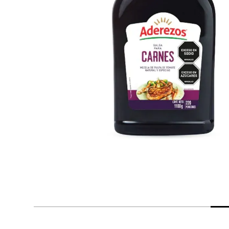
despensa
Mantequilla
Arroz
lácteos y refrigerados
vinos y licores
cuidado del bebé
mascotas
limpieza
cuidado personal
otros