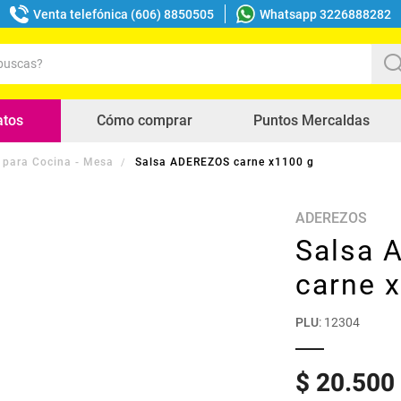
Venta telefónica (606) 8850505
Whatsapp 3226888282
uscas?
s buscados
atos
Cómo comprar
Puntos Mercaldas
 para Cocina - Mesa
Salsa ADEREZOS carne x1100 g
ADEREZOS
Salsa 
carne 
PLU
:
12304
$
20
.
500