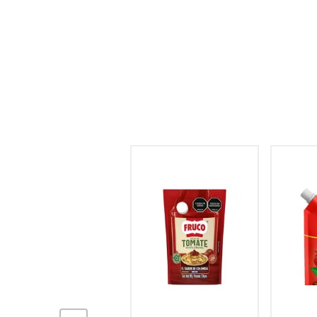
hogar
tecnología
moda
deportes
juguetería