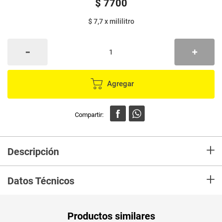
$
7700
$ 7,7
x
mililitro
Agregar
+
Descripción
Salsa ABURRÁ negrasazonador de diferentes platos y marinados.
+
Datos Técnicos
Unidad de
un
Productos similares
medida