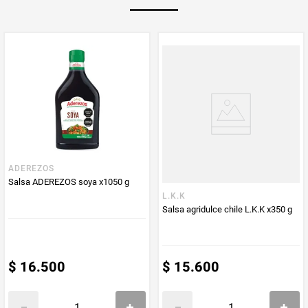
Multiplicador
1
PUM - Medida
1000
Peso Neto
1000
Producto (kg)
PUM - Unidad
Gramo
de Medida
ADEREZOS
Salsa ADEREZOS soya x1050 g
L.K.K
Salsa agridulce chile L.K.K x350 g
$
16
.
500
$
15
.
600