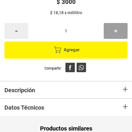
$
3000
$ 18,18
x
mililitro
Agregar
+
Descripción
Salsa ABURRÁ de soya sazonador de diferentes platos y marinados.
+
Datos Técnicos
Unidad de
un
Productos similares
medida