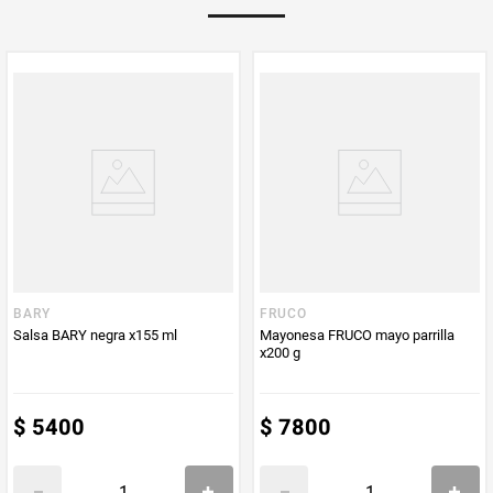
Multiplicador
1
PUM - Medida
165
Peso Neto
165
Producto (kg)
PUM - Unidad
Mililitro
de Medida
BARY
FRUCO
Salsa BARY negra x155 ml
Mayonesa FRUCO mayo parrilla
x200 g
$
5400
$
7800