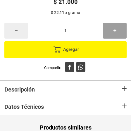
$
21
.
000
$ 22,11
x
gramo
Agregar
+
Descripción
En mercaldas compra Salchichón RICA cervecero x950 g
+
Datos Técnicos
Unidad de
gr
Productos similares
medida