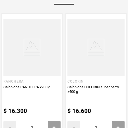
Multiplicador
1
PUM - Medida
950
Peso Neto
950
Producto (kg)
PUM - Unidad
Gramo
de Medida
RANCHERA
COLORIN
Salchicha RANCHERA x230 g
Salchicha COLORIN super perro
x400 g
$
16
.
300
$
16
.
600