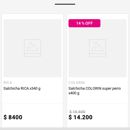
Peso Neto
225
Producto (kg)
14
% OFF
PUM - Unidad
Gramo
de Medida
RICA
COLORIN
Salchicha RICA x340 g
Salchicha COLORIN super perro
x400 g
$
16
.
600
$
8400
$
14
.
200