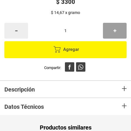
$
3300
$ 14,67
x
gramo
Agregar
+
Descripción
Salchichón de res y cerdo listo para consumir. Un buen complemento para
+
acompañar tus comidas, para comerlo solo o acompañado con pan,
Datos Técnicos
combina muy bien con limón.
PUM - Medida
225
Productos similares