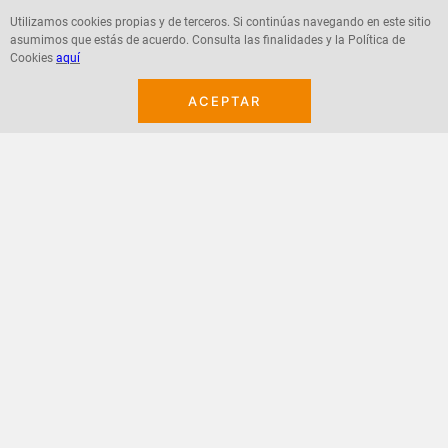
Utilizamos cookies propias y de terceros. Si continúas navegando en este sitio
asumimos que estás de acuerdo. Consulta las finalidades y la Política de
Cookies
aquí
Agregar
Agregar
ACEPTAR
¡Suscribete a nuestro newsletter!
Recibe las ofertas y novedades en tu buzón.
Acepto política de datos, términos y condiciones
Suscribirme