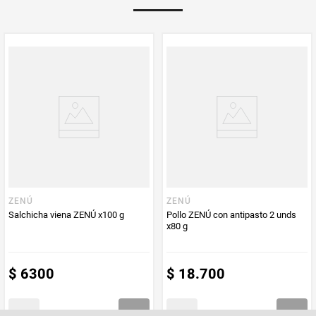
PUM - Unidad
Gramo
de Medida
ZENÚ
ZENÚ
Salchicha viena ZENÚ x100 g
Pollo ZENÚ con antipasto 2 unds
x80 g
$
6300
$
18
.
700