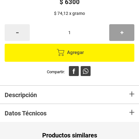
$
6300
$ 74,12
x
gramo
Agregar
+
Descripción
Es una alternativa deliciosa para alimentar bien a tu familia. Es la
+
salchicha de pollo perfecta para preparar mejor tus recetas, con todo el
Datos Técnicos
sabor y la calidad de Zenú.
Peso Neto
150
Productos similares
Producto (kg)