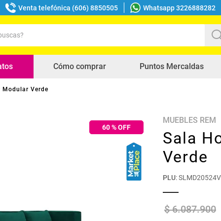
Venta telefónica (606) 8850505
Whatsapp 3226888282
uscas?
s buscados
atos
Cómo comprar
Puntos Mercaldas
r Modular Verde
MUEBLES REM
60
% OFF
Sala H
Verde
PLU
:
SLMD20524V
$
6
.
087
.
900