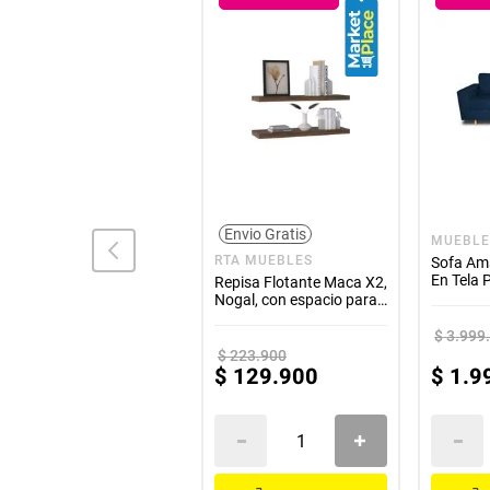
Envio Gratis
MUEBLES REM
MUEBLE
RTA MUEBLES
Sofa Cama Meier
Sofa Am
120x175 Azul Petroleo
En Tela 
Repisa Flotante Maca X2,
Petroleo
Nogal, con espacio para
ubicar objetos ZF
$
2
.
413
.
900
$
3
.
999
$
223
.
900
$
999
.
900
$
129
.
900
$
1
.
9