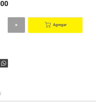
900
Agregar
s