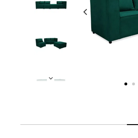
despensa
Arroz
Mantequilla
lácteos y refrigerados
vinos y licores
cuidado del bebé
mascotas
limpieza
cuidado personal
otros