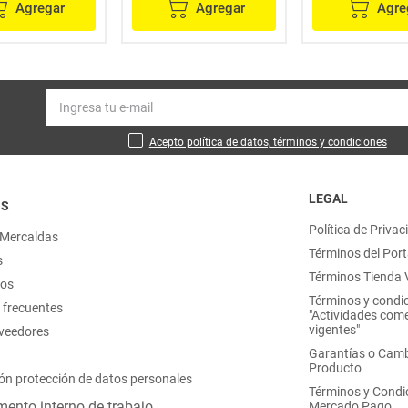
Agregar
Agregar
Agre
Acepto política de datos, términos y condiciones
LEGAL
OS
Política de Privac
 Mercaldas
Términos del Port
s
Términos Tienda V
nos
Términos y condi
 frecuentes
"Actividades come
vigentes"
oveedores
Garantías o Camb
Producto
ón protección de datos personales
Términos y Condi
ento interno de trabajo
Mercado Pago