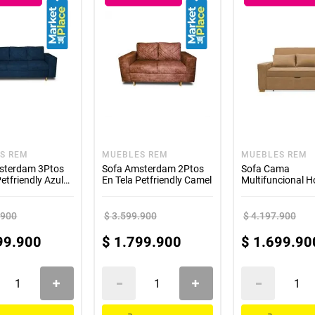
S REM
MUEBLES REM
MUEBLES REM
sterdam 3Ptos
Sofa Amsterdam 2Ptos
Sofa Cama
Petfriendly Azul
En Tela Petfriendly Camel
Multifuncional H
180x150 Camel
.
900
$
3
.
599
.
900
$
4
.
197
.
900
99
.
900
$
1
.
799
.
900
$
1
.
699
.
90