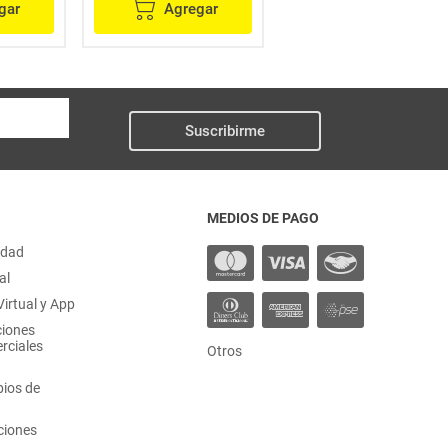
gar
Agregar
Agregar
Suscribirme
MEDIOS DE PAGO
idad
al
irtual y App
ciones
rciales
Otros
ios de
ciones