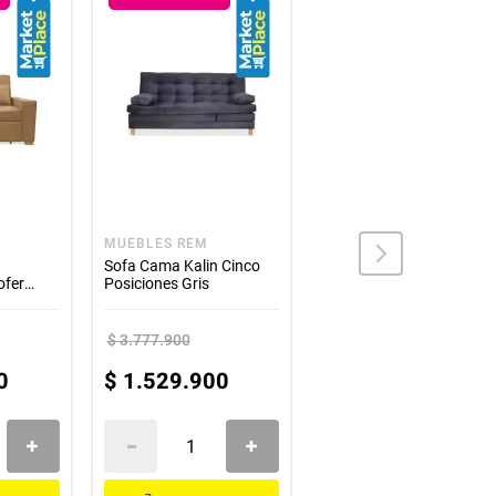
MUEBLES REM
MUEBLES REM
Sofa Cama Kalin Cinco
Sofa Cama Portmann
ofer
Posiciones Gris
Nido Tarima 190x95 cm
Camel + Cojines
$
3
.
777
.
900
$
3
.
777
.
900
0
$
1
.
529
.
900
$
1
.
379
.
900