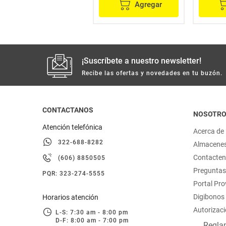
Agregar
Agregar
¡Suscríbete a nuestro newsletter!
Recibe las ofertas y novedades en tu buzón.
CONTACTANOS
NOSOTR
Atención telefónica
Acerca de
322-688-8282
Almacene
Contacte
(606) 8850505
Preguntas
PQR: 323-274-5555
Portal Pr
Digibonos
Horarios atención
Autorizaci
L-S: 7:30 am - 8:00 pm
D-F: 8:00 am - 7:00 pm
Reglam