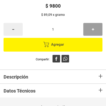
$
9800
$ 89,09
x
gramo
Agregar
+
Descripción
En mercaldas compra Sal SELETTI del himalaya molino x110 g
+
Datos Técnicos
Unidad de
un