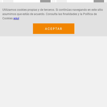
Utilizamos cookies propias y de terceros. Si continúas navegando en este sitio
asumimos que estás de acuerdo. Consulta las finalidades y la Política de
Agregar
Agregar
Cookies
aquí
ACEPTAR
¡Suscribete a nuestro newsletter!
Recibe las ofertas y novedades en tu buzón.
Acepto política de datos, términos y condiciones
Suscribirme