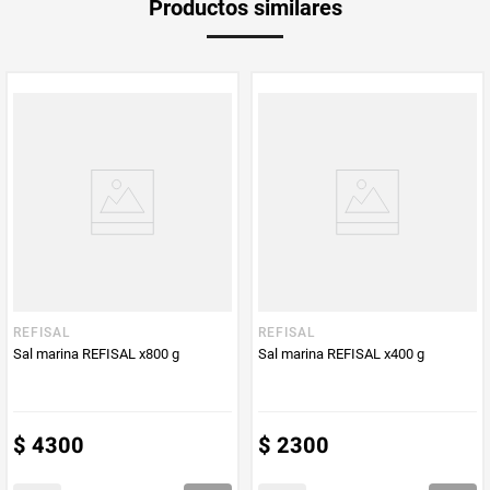
Productos similares
medida
Multiplicador
1
Peso Neto
110
Producto (kg)
PUM - Unidad
Gramo
de Medida
REFISAL
REFISAL
Sal marina REFISAL x800 g
Sal marina REFISAL x400 g
$
4300
$
2300