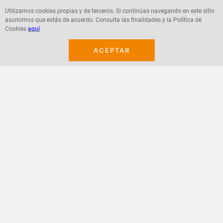
Utilizamos cookies propias y de terceros. Si continúas navegando en este sitio
asumimos que estás de acuerdo. Consulta las finalidades y la Política de
Agregar
Agregar
Cookies
aquí
ACEPTAR
¡Suscribete a nuestro newsletter!
Recibe las ofertas y novedades en tu buzón.
Acepto política de datos, términos y condiciones
Suscribirme
+
CONTACTANOS