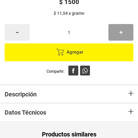
$
1500
$ 11,54
x
gramo
Agregar
+
Descripción
En Mercaldas compra Sal REFISAL salero x130 g Marca REFISAL y
+
recibelo en tu casa en minutos.
Datos Técnicos
Unidad de
un
Productos similares
medida