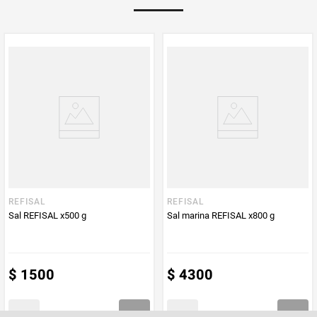
Multiplicador
1
PUM - Medida
130
Peso Neto
130
Producto (kg)
PUM - Unidad
Gramo
de Medida
REFISAL
REFISAL
Sal REFISAL x500 g
Sal marina REFISAL x800 g
$
1500
$
4300